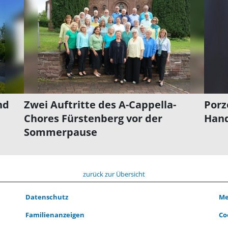
nd
Zwei Auftritte des A-Cappella-
Porz
Chores Fürstenberg vor der
Hand
Sommerpause
zurück zur Übersicht
Datenschutz
Me
Familienanzeigen
Co