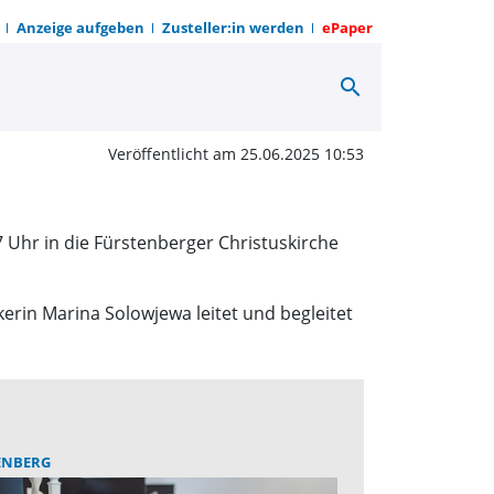
Anzeige aufgeben
Zusteller:in werden
ePaper
search
ert A Cappella | OWZ 
Veröffentlicht am 25.06.2025 10:53
 Uhr in die Fürstenberger Christuskirche
rin Marina Solowjewa leitet und begleitet
ENBERG