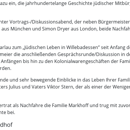
azu ein, die jahrhundertelange Geschichte jüdischer Mitbü
uchter Vortrags-/Diskussionsabend, der neben Bürgermeiste
n aus München und Simon Dryer aus London, beide Nachfah
lau zum „Jüdischen Leben in Willebadessen” seit Anfang de
lmeier die anschließenden Gesprächsrunde/Diskussion in der
en Anfängen bis hin zu den Kolonialwarengeschäften der Fam
rden.
e und sehr bewegende Einblicke in das Leben Ihrer Familie
ers Julius und Vaters Viktor Stern, der als einer der Weni
ertrat als Nachfahre die Familie Markhoff und trug mit zu
te bei.
edhof