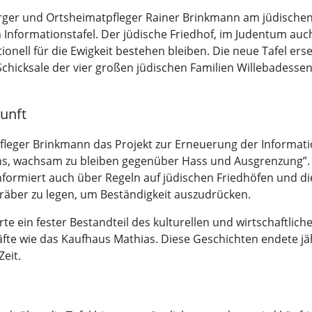
ürger und Ortsheimatpfleger Rainer Brinkmann am jüdischen
 Informationstafel. Der jüdische Friedhof, im Judentum auch
tionell für die Ewigkeit bestehen bleiben. Die neue Tafel ers
e Schicksale der vier großen jüdischen Familien Willebadesse
unft
fleger Brinkmann das Projekt zur Erneuerung der Informati
ns, wachsam zu bleiben gegenüber Hass und Ausgrenzung”. Di
nformiert auch über Regeln auf jüdischen Friedhöfen und di
Gräber zu legen, um Beständigkeit auszudrücken.
 ein fester Bestandteil des kulturellen und wirtschaftliche
fte wie das Kaufhaus Mathias. Diese Geschichten endete j
eit.