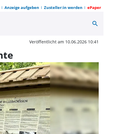
Anzeige aufgeben
Zusteller:in werden
ePaper
search
en gedenkt seiner jüdi
Veröffentlicht am 10.06.2026 10:41
hte