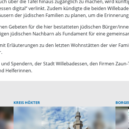
h über die Tafel hinaus zugänglich zu machen, wird künfti
ssen digital” verlinkt. Zudem kündigte die beiden Willebad
ern der jüdischen Familien zu planen, um die Erinnerung f
chen Gebeten für die hier bestatteten jüdischen Bürger/
igen jüdischen Nachbarn als Fundament für eine gemeinsame
it Erläuterungen zu den letzten Wohnstätten der vier Famil
r.
n und Spendern, der Stadt Willebadessen, den Firmen Zaun-
nd Helferinnen.
KREIS HÖXTER
BORGE