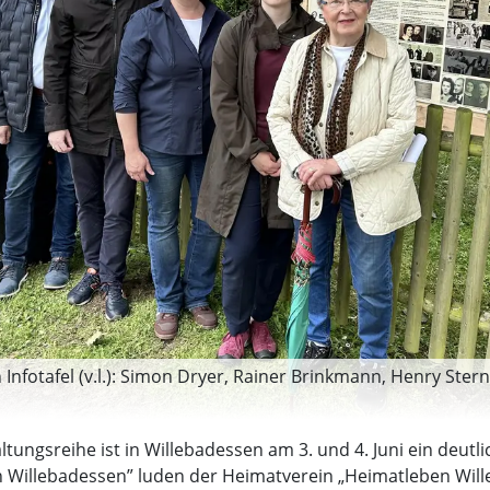
Infotafel (v.l.): Simon Dryer, Rainer Brinkmann, Henry Ste
tungsreihe ist in Willebadessen am 3. und 4. Juni ein deutl
n Willebadessen” luden der Heimatverein „Heimatleben Wille