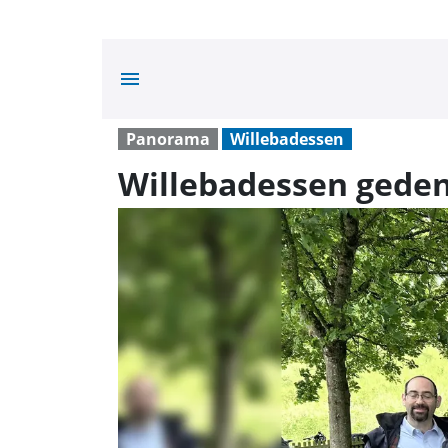
menu
Panorama
Willebadessen
Willebadessen geden