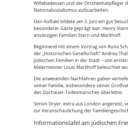
Willebadessen und der Ortsheimatpfleger d
Nationalsozialismus aufzuarbeiten.
Den Auftakt bildete am 3. Juni ein gut bes
besonderer Gäste geprägt war: Henry Ster
ansässigen Familien Stern und Markhoff.
Beginnend mit einem Vortrag von Runa Schar
der „Historischen Gesellschaft” Andrea Tha
jüdischen Familien in der Stadt – von erst
Malermeister Louis Markhoff beleuchtet wu
Die anwesenden Nachfahren gaben vertiefend
seiner Familie, insbesondere seiner Großvat
des Dachauer-Todesmarsches überlebte.
Simon Dryer, extra aus London angereist, v
zur Veranschaulichung der Familiengeschich
Informationstafel am jüdischen Fri