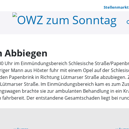
Stellenmarkt
se
Zusammenst
 Abbiegen
 8.30 Uhr im Einmündungsbereich Schlesische Straße/Papenbri
ähriger Mann aus Höxter fuhr mit einem Opel auf der Schlesi
 den Papenbrink in Richtung Lütmarser Straße abzubiegen. Zu
g Lütmarser Straße. Im Einmündungsbereich kam es zum Zu
ttungswagen brachte sie zur ambulanten Behandlung in ein K
n fahrbereit. Der entstandene Gesamtschaden liegt bei run