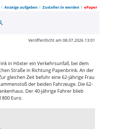
Anzeige aufgeben
Zusteller:in werden
ePaper
arch
oß beim Abbiegen | O
Veröffentlicht am 08.07.2026 13:01
nk in Höxter ein Verkehrsunfall, bei dem
schen Straße in Richtung Papenbrink. An der
r gleichen Zeit befuhr eine 62-jährige Frau
sammenstoß der beiden Fahrzeuge. Die 62-
rankenhaus. Der 40-jährige Fahrer blieb
d 800 Euro.