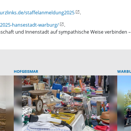
urzlinks.de/staffelanmeldung2025
.
i-2025-hansestadt-warburg/
.
schaft und Innenstadt auf sympathische Weise verbinden – d
HOFGEISMAR
WARB