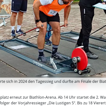
cherte sich in 2024 den Tagessieg und durfte am Finale der B
platz erneut zur Biathlon-Arena. Ab 14 Uhr startet die 2. W
lger der Vorjahressieger „Die Lustigen 5“. Bis zu 18 Vier