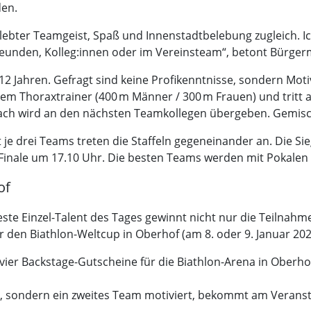
den.
ebter Teamgeist, Spaß und Innenstadtbelebung zugleich. Ich l
eunden, Kolleg:innen oder im Vereinsteam“, betont Bürgerm
b 12 Jahren. Gefragt sind keine Profikenntnisse, sondern Mo
dem Thoraxtrainer (400 m Männer / 300 m Frauen) und tritt
ch wird an den nächsten Teamkollegen übergeben. Gemisc
 je drei Teams treten die Staffeln gegeneinander an. Die Si
e Finale um 17.10 Uhr. Die besten Teams werden mit Pokale
of
beste Einzel-Talent des Tages gewinnt nicht nur die Teilna
ür den Biathlon-Weltcup in Oberhof (am 8. oder 9. Januar 202
er Backstage-Gutscheine für die Biathlon-Arena in Oberhof –
t, sondern ein zweites Team motiviert, bekommt am Veranst