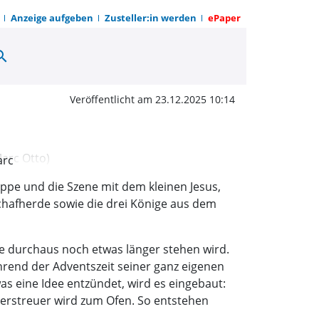
Anzeige aufgeben
Zusteller:in werden
ePaper
arch
n im Stall, in Miniatur 
Veröffentlicht am 23.12.2025 10:14
arc
ippe und die Szene mit dem kleinen Jesus,
Schafherde sowie die drei Könige aus dem
e durchaus noch etwas länger stehen wird.
rend der Adventszeit seiner ganz eigenen
was eine Idee entzündet, wird es eingebaut:
kerstreuer wird zum Ofen. So entstehen