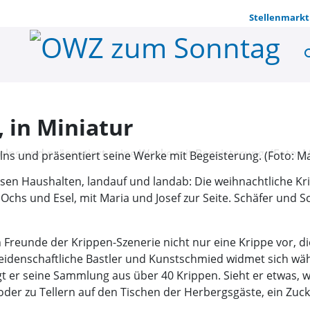
Stellenmarkt
se
Das Kindlei
, in Miniatur
lns und präsentiert seine Werke mit Begeisterung. (Foto: M
losen Haushalten, landauf und landab: Die weihnachtliche Kr
Ochs und Esel, mit Maria und Josef zur Seite. Schäfer und 
reunde der Krippen-Szenerie nicht nur eine Krippe vor, di
denschaftliche Bastler und Kunstschmied widmet sich wäh
legt er seine Sammlung aus über 40 Krippen. Sieht er etwas, 
der zu Tellern auf den Tischen der Herbergsgäste, ein Zuc