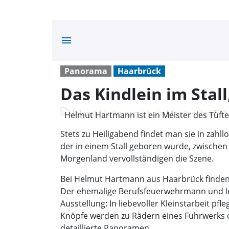
menu
Panorama
Haarbrück
Das Kindlein im Stall
Helmut Hartmann ist ein Meister des Tüfte
Otto)
Stets zu Heiligabend findet man sie in zahl
der in einem Stall geboren wurde, zwischen 
Morgenland vervollständigen die Szene.
Bei Helmut Hartmann aus Haarbrück finden F
Der ehemalige Berufsfeuerwehrmann und lei
Ausstellung: In liebevoller Kleinstarbeit pf
Knöpfe werden zu Rädern eines Fuhrwerks o
detaillierte Panoramen.