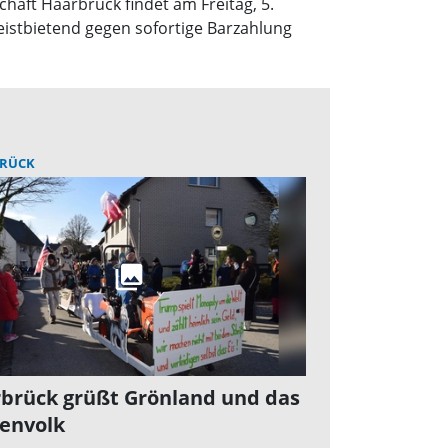
aft Haarbrück findet am Freitag, 5.
eistbietend gegen sofortige Barzahlung
RÜCK
brück grüßt Grönland und das
envolk