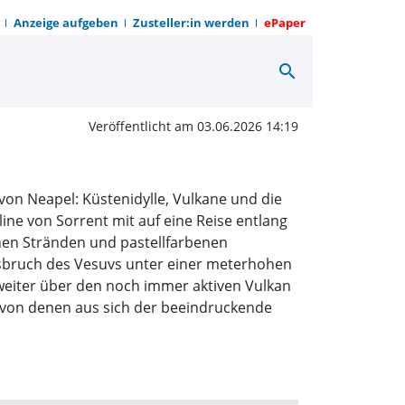
Anzeige aufgeben
Zusteller:in werden
ePaper
search
on Neapel | OWZ zum So
Veröffentlicht am 03.06.2026 14:19
von Neapel: Küstenidylle, Vulkane und die
line von Sorrent mit auf eine Reise entlang
einen Stränden und pastellfarbenen
 Ausbruch des Vesuvs unter einer meterhohen
weiter über den noch immer aktiven Vulkan
a, von denen aus sich der beeindruckende