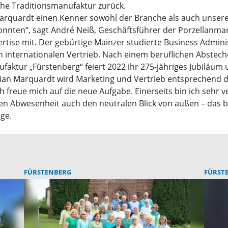
sche Traditionsmanufaktur zurück.
 Marquardt einen Kenner sowohl der Branche als auch unsere
onnten“, sagt André Neiß, Geschäftsführer der Porzellanma
rtise mit. Der gebürtige Mainzer studierte Business Admin
en internationalen Vertrieb. Nach einem beruflichen Abstech
aktur „Fürstenberg“ feiert 2022 ihr 275-jähriges Jubiläum u
lorian Marquardt wird Marketing und Vertrieb entsprechend
 freue mich auf die neue Aufgabe. Einerseits bin ich sehr v
ren Abwesenheit auch den neutralen Blick von außen – das 
ige.
FÜRSTENBERG
FÜRST