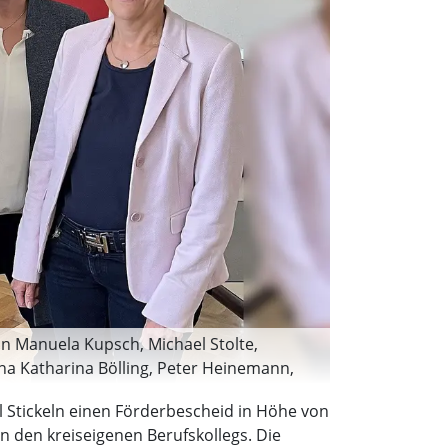
rin Manuela Kupsch, Michael Stolte,
na Katharina Bölling, Peter Heinemann,
s, stellvertretende Schulleiterin des
 Stickeln einen Förderbescheid in Höhe von
m Kreis Höxter. (Foto: Kreis Höxter)
n den kreiseigenen Berufskollegs. Die