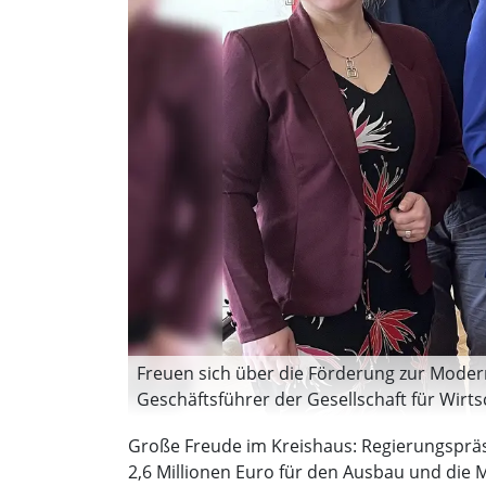
Freuen sich über die Förderung zur Moderni
Geschäftsführer der Gesellschaft für Wirt
stellvertretender Schulleiter des Berufskol
Große Freude im Kreishaus: Regierungspräsi
Johann-Conrad-Schlaun-Berufskollegs, und G
2,6 Millionen Euro für den Ausbau und die M