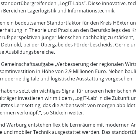
s standortübergreifenden „LogIT-Labs“. Diese innovative, 
n Bereichen Lagerlogistik und Informationstechnik.
iben ein bedeutsamer Standortfaktor für den Kreis Höxter 
gerhaltung in Theorie und Praxis an den Berufskollegs des Kr
rufsperspektiven junger Menschen nachhaltig zu stärken“, 
 Detmold, bei der Übergabe des Förderbescheids. Gerne u
eue Ausbildungsbereiche.
r Gemeinschaftsaufgabe „Verbesserung der regionalen Wirt
samtinvestition in Höhe von 2,9 Millionen Euro. Neben bau
 moderne digitale und logistische Ausstattung vorgesehen.
habens setzt ein wichtiges Signal für unseren heimischen W
ulträger investieren wir mit dem ‚LogIT-Lab‘ in die Zukunft u
tztes Lernsetting, das die Arbeitswelt von morgen abbilde
men verknüpft“, so Stickeln weiter.
und Warburg entstehen flexible Lernräume mit modernen Arbe
re und mobiler Technik ausgestattet werden. Das standortü