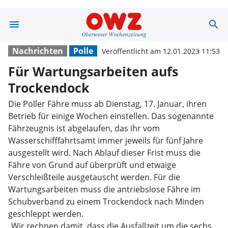
menu
search
Für Wartungsar
Nachrichten
Polle
Veröffentlicht am 12.01.2023 11:53
Für Wartungsarbeiten aufs
Trockendock
Die Poller Fähre muss ab Dienstag, 17. Januar, ihren
Betrieb für einige Wochen einstellen. Das sogenannte
Fährzeugnis ist abgelaufen, das ihr vom
Wasserschifffahrtsamt immer jeweils für fünf Jahre
ausgestellt wird. Nach Ablauf dieser Frist muss die
Fähre von Grund auf überprüft und etwaige
Verschleißteile ausgetauscht werden. Für die
Wartungsarbeiten muss die antriebslose Fähre im
Schubverband zu einem Trockendock nach Minden
geschleppt werden.
„Wir rechnen damit, dass die Ausfallzeit um die sechs