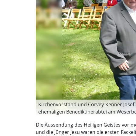
Kirchenvorstand und Corvey-Kenner Josef 
ehemaligen Benediktinerabtei am Weserbo
Pastoralverbundsleiter Pfarrdechant Dr. 
Die Aussendung des Heiligen Geistes vor meh
den Dank auch Ehefrau Elisabeth ein. (Fot
und die Jünger Jesu waren die ersten Fackel