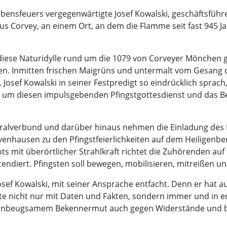
bensfeuers vergegenwärtigte Josef Kowalski, geschäftsfüh
s Corvey, an einem Ort, an dem die Flamme seit fast 945 J
e diese Naturidylle rund um die 1079 von Corveyer Mönchen 
len. Inmitten frischen Maigrüns und untermalt vom Gesang d
Josef Kowalski in seiner Festpredigt so eindrücklich sprach,
en, um diesen impulsgebenden Pfingstgottesdienst und das 
alverbund und darüber hinaus nehmen die Einladung des 
nhausen zu den Pfingstfeierlichkeiten auf dem Heiligenb
s mit überörtlicher Strahlkraft richtet die Zuhörenden auf
endiert. Pfingsten soll bewegen, mobilisieren, mitreißen u
osef Kowalski, mit seiner Ansprache entfacht. Denn er hat 
e nicht nur mit Daten und Fakten, sondern immer und in er
it unbeugsamem Bekennermut auch gegen Widerstände und b