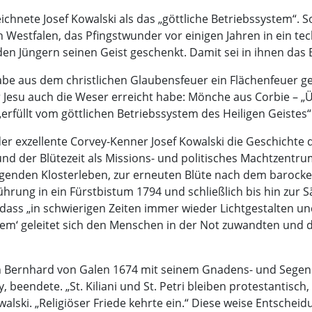
eichnete Josef Kowalski als das „göttliche Betriebssystem“. S
n Westfalen, das Pfingstwunder vor einigen Jahren in ein 
 den Jüngern seinen Geist geschenkt. Damit sei in ihnen da
habe aus dem christlichen Glaubensfeuer ein Flächenfeuer g
er Jesu auch die Weser erreicht habe: Mönche aus Corbie –
rfüllt vom göttlichen Betriebssystem des Heiligen Geistes“
der exzellente Corvey-Kenner Josef Kowalski die Geschichte
d der Blütezeit als Missions- und politisches Machtzentrum
egenden Klosterleben, zur erneuten Blüte nach dem baroc
hrung in ein Fürstbistum 1794 und schließlich bis hin zur S
 dass „in schwierigen Zeiten immer wieder Lichtgestalten un
stem‘ geleitet sich den Menschen in der Not zuwandten und 
ph Bernhard von Galen 1674 mit seinem Gnadens- und Segens
beendete. „St. Kiliani und St. Petri bleiben protestantisch,
Kowalski. „Religiöser Friede kehrte ein.“ Diese weise Entsche