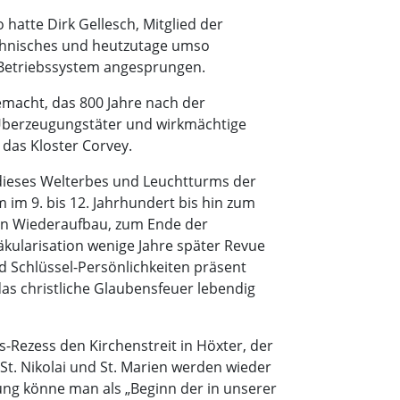
o hatte Dirk Gellesch, Mitglied der
technisches und heutzutage umso
s Betriebssystem angesprungen.
emacht, das 800 Jahre nach der
 „Überzeugungstäter und wirkmächtige
 das Kloster Corvey.
 dieses Welterbes und Leuchtturms der
 im 9. bis 12. Jahrhundert bis hin zum
ken Wiederaufbau, zum Ende der
äkularisation wenige Jahre später Revue
d Schlüssel-Persönlichkeiten präsent
das christliche Glaubensfeuer lebendig
-Rezess den Kirchenstreit in Höxter, der
 St. Nikolai und St. Marien werden wieder
idung könne man als „Beginn der in unserer