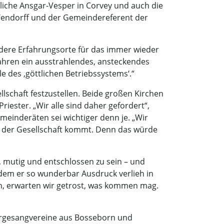
rliche Ansgar-Vesper in Corvey und auch die
m Wendorff und der Gemeindereferent der
ndere Erfahrungsorte für das immer wieder
ahren ein ausstrahlendes, ansteckendes
e des ‚göttlichen Betriebssystems‘.“
ellschaft festzustellen. Beide großen Kirchen
ester. „Wir alle sind daher gefordert“,
einderäten sei wichtiger denn je. „Wir
ng der Gesellschaft kommt. Denn das würde
s, mutig und entschlossen zu sein – und
dem er so wunderbar Ausdruck verlieh in
n, erwarten wir getrost, was kommen mag.
rgesangvereine aus Bosseborn und