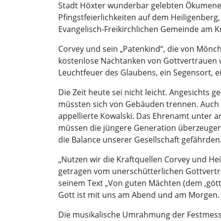
Stadt Höxter wunderbar gelebten Ökumene be
Pfingstfeierlichkeiten auf dem Heiligenber
Evangelisch-Freikirchlichen Gemeinde am Knü
Corvey und sein „Patenkind“, die von Mönc
kostenlose Nachtanken von Gottvertrauen u
Leuchtfeuer des Glaubens, ein Segensort, ein
Die Zeit heute sei nicht leicht. Angesichts 
müssten sich von Gebäuden trennen. Auch im
appellierte Kowalski. Das Ehrenamt unter 
müssen die jüngere Generation überzeugen u
die Balance unserer Gesellschaft gefährden
„Nutzen wir die Kraftquellen Corvey und Hei
getragen vom unerschütterlichen Gottvertr
seinem Text „Von guten Mächten (dem ‚gött
Gott ist mit uns am Abend und am Morgen.
Die musikalische Umrahmung der Festmess