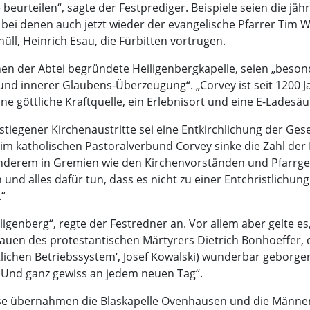
urteilen“, sagte der Festprediger. Beispiele seien die jäh
g, bei denen auch jetzt wieder der evangelische Pfarrer Ti
ll, Heinrich Esau, die Fürbitten vortrugen.
hen der Abtei begründete Heiligenbergkapelle, seien „beso
nd innerer Glaubens-Überzeugung“. „Corvey ist seit 1200 J
e göttliche Kraftquelle, ein Erlebnisort und eine E-Ladesäul
gestiegener Kirchenaustritte sei eine Entkirchlichung der Ges
 katholischen Pastoralverbund Corvey sinke die Zahl der Pri
anderem in Gremien wie den Kirchenvorständen und Pfarrgem
nd alles dafür tun, dass es nicht zu einer Entchristlichu
.“
ligenberg“, regte der Festredner an. Vor allem aber gelte e
auen des protestantischen Märtyrers Dietrich Bonhoeffer, 
lichen Betriebssystem‘, Josef Kowalski) wunderbar geborge
 Und ganz gewiss an jedem neuen Tag“.
e übernahmen die Blaskapelle Ovenhausen und die Männe