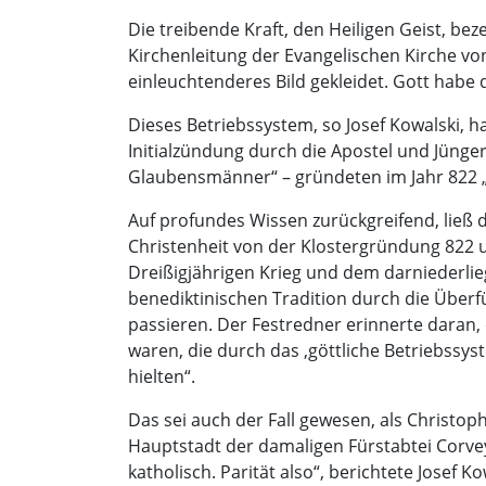
Die treibende Kraft, den Heiligen Geist, bez
Kirchenleitung der Evangelischen Kirche vo
einleuchtenderes Bild gekleidet. Gott habe
Dieses Betriebssystem, so Josef Kowalski, 
Initialzündung durch die Apostel und Jüng
Glaubensmänner“ – gründeten im Jahr 822 „e
Auf profundes Wissen zurückgreifend, ließ 
Christenheit von der Klostergründung 822 un
Dreißigjährigen Krieg und dem darniederli
benediktinischen Tradition durch die Überfü
passieren. Der Festredner erinnerte daran,
waren, die durch das ‚göttliche Betriebssy
hielten“.
Das sei auch der Fall gewesen, als Christo
Hauptstadt der damaligen Fürstabtei Corvey, 
katholisch. Parität also“, berichtete Josef 