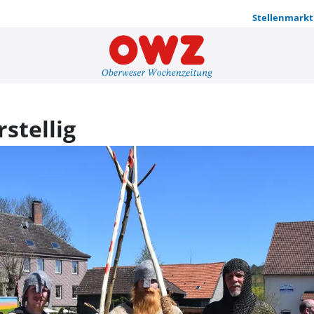
Stellenmarkt
Lütmarsen f
stellig