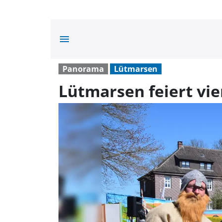
menu
Panorama
Lütmarsen
Lütmarsen feiert vier