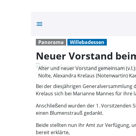
menu
Panorama
Willebadessen
Neuer Vorstand beim
Alter und neuer Vorstand gemeinsam (v.l.): B
Nolte, Alexandra Krelaus (Notenwartin) Kari
Bei der diesjährigen Generalversammlung de
Krelaus sich bei Marianne Mannes für ihre l
Anschließend wurden der 1. Vorsitzenden Sig
einen Blumenstrauß gedankt.
Beide stellten nun ihr Amt zur Verfügung,
bereit erklärte,