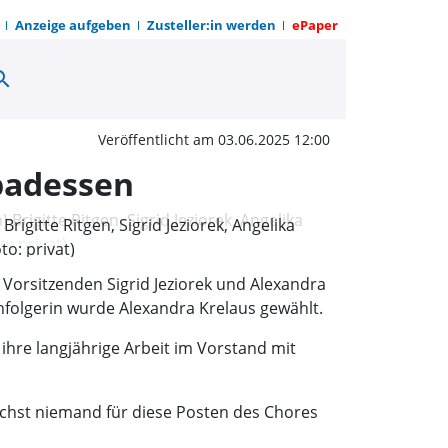
Anzeige aufgeben
Zusteller:in werden
ePaper
arch
and beim Frauenchor St
Veröffentlicht am 03.06.2025 12:00
badessen
rigitte Ritgen, Sigrid Jeziorek, Angelika
to: privat)
Vorsitzenden Sigrid Jeziorek und Alexandra
chfolgerin wurde Alexandra Krelaus gewählt.
ihre langjährige Arbeit im Vorstand mit
ächst niemand für diese Posten des Chores