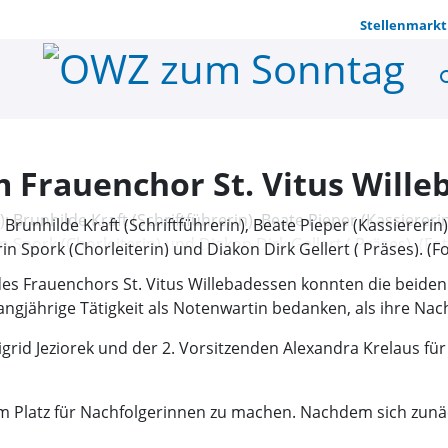
Stellenmarkt
se
Neuer Vorst
 Frauenchor St. Vitus Wille
runhilde Kraft (Schriftführerin), Beate Pieper (Kassiererin) B
n Spork (Chorleiterin) und Diakon Dirk Gellert ( Präses). (Fo
s Frauenchors St. Vitus Willebadessen konnten die beiden 
angjährige Tätigkeit als Notenwartin bedanken, als ihre Na
rid Jeziorek und der 2. Vorsitzenden Alexandra Krelaus für 
 um Platz für Nachfolgerinnen zu machen. Nachdem sich zun