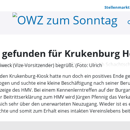
Stellenmarkt
se
Neues Team
 gefunden für Krukenburg 
iweck (Vize-Vorsitzender) begrüßt. (Foto: Ulrich
r den Krukenburg-Kiosk hatte nun doch ein positives Ende
gen und suchte eine kleine Beschäftigung nach seiner Beruf
ige des HMV. Bei einem Kennenlerntreffen auf der Burganlag
r Beitrittserklärung zum HMV wird Jürgen Pfennig das Ve
 sich sehr über den unerwarteten Neuzugang. Wieder ist es e
te und somit zum Erhalt eines intakten Vereinslebens beit