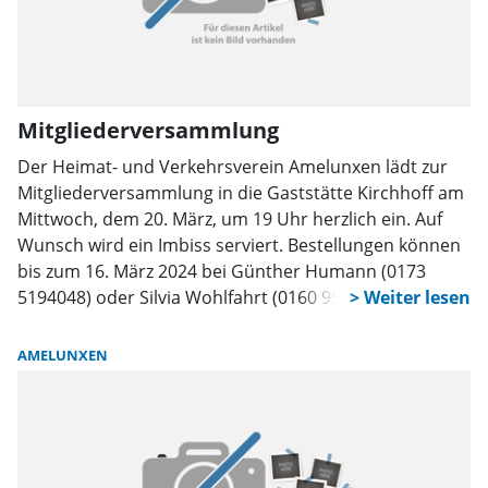
Mitgliederversammlung
Der Heimat- und Verkehrsverein Amelunxen lädt zur
Mitgliederversammlung in die Gaststätte Kirchhoff am
Mittwoch, dem 20. März, um 19 Uhr herzlich ein. Auf
Wunsch wird ein Imbiss serviert. Bestellungen können
bis zum 16. März 2024 bei Günther Humann (0173
5194048) oder Silvia Wohlfahrt (0160 95307039)
abgegeben werden. Auch Nichtmitglieder sind herzlich
willkommen.
AMELUNXEN