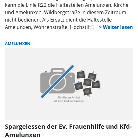
kann die Linie R22 die Haltestellen Amelunxen, Kirche
und Amelunxen, Wildbergstraße in diesem Zeitraum
nicht bedienen. Als Ersatz dient die Haltestelle
Amelunxen, Wöhrenstraße. HochstiftBewegt bittet alle
Fahrgäste um Verständnis für die Anpassung und
empfiehlt, sich vor Fahrtantritt über aktuelle Fahrpläne
AMELUNXEN
auf www.hochstiftbewegt.de zu informieren. Das
HochstiftBewegt-Serviceteam beantwortet gerne
Fragen zum Fahrplan und zu Tarifen. Weitere
Informationen gibt es auch in der elektronischen
Fahrplan-Auskunft unter www.hochstiftbewegt.de oder
telefonisch unter 05251/1233 66.
Spargelessen der Ev. Frauenhilfe und Kfd-
Amelunxen