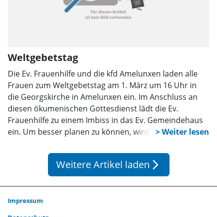
Weltgebetstag
Die Ev. Frauenhilfe und die kfd Amelunxen laden alle
Frauen zum Weltgebetstag am 1. März um 16 Uhr in
die Georgskirche in Amelunxen ein. Im Anschluss an
diesen ökumenischen Gottesdienst lädt die Ev.
Frauenhilfe zu einem Imbiss in das Ev. Gemeindehaus
ein. Um besser planen zu können, wird um eine
Anmeldung bis zum 29. Februar bei Frau Aschmann,
Tel. 05275/8155, oder Frau Marquardt, Tel. 05275/8385,
Weitere Artikel laden
arrow_forward_ios
gebeten.
Impressum