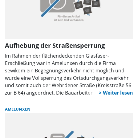
Aufhebung der Straßensperrung
Im Rahmen der flächendeckenden Glasfaser-
Erschließung war in Amelunxen durch die Firma
sewikom ein Begegnungsverkehr nicht möglich und
wurde eine Vollsperrung des Ortsdurchgangsverkehr
und somit auch der Wehrdener Straße (Kreisstraße 56
zur B 64) angeordnet. Die Bauarbeiten in diesem
Bereich wurden jetzt beendet, sodass die
Straßensperrung am Montag, dem 11. März, wieder
AMELUNXEN
zurückgenommen werden kann.