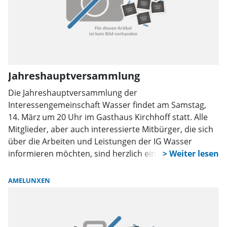
Jahreshauptversammlung
Die Jahreshauptversammlung der
Interessengemeinschaft Wasser findet am Samstag,
14. März um 20 Uhr im Gasthaus Kirchhoff statt. Alle
Mitglieder, aber auch interessierte Mitbürger, die sich
über die Arbeiten und Leistungen der IG Wasser
informieren möchten, sind herzlich eingeladen. Neben
den üblichen Tagesordnungspunkten stehen Wahlen
des Vorstandes an.
AMELUNXEN