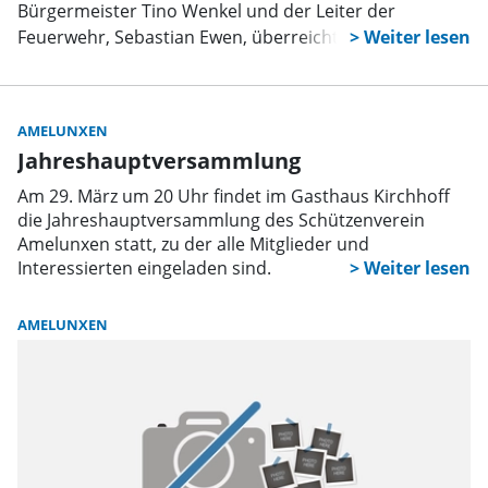
Bürgermeister Tino Wenkel und der Leiter der
Feuerwehr, Sebastian Ewen, überreichten feierlich die
Gründungsurkunde an die Leiterin der
Jugendfeuerwehr Amelunxen, Luisa Rode, sowie an
ihre Stellvertreter Max Pravemann und Sebastian Pilz
AMELUNXEN
und die Betreuer Tobias Brähler und Benedikt
Jahreshauptversammlung
Knipping.
Am 29. März um 20 Uhr findet im Gasthaus Kirchhoff
die Jahreshauptversammlung des Schützenverein
Amelunxen statt, zu der alle Mitglieder und
Interessierten eingeladen sind.
AMELUNXEN