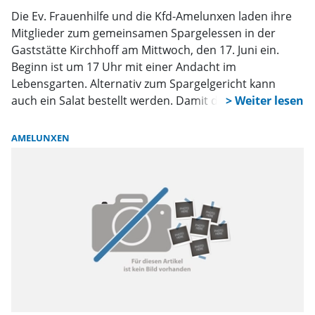
Die Ev. Frauenhilfe und die Kfd-Amelunxen laden ihre
Mitglieder zum gemeinsamen Spargelessen in der
Gaststätte Kirchhoff am Mittwoch, den 17. Juni ein.
Beginn ist um 17 Uhr mit einer Andacht im
Lebensgarten. Alternativ zum Spargelgericht kann
auch ein Salat bestellt werden. Damit das
Leitungsteam besser planen kann, wird um Anmeldung
bei Frau Marquardt, Tel: 05275/8385 und Frau Meier,
AMELUNXEN
Tel: 05275/95930 bis zum 15. Juni gebeten