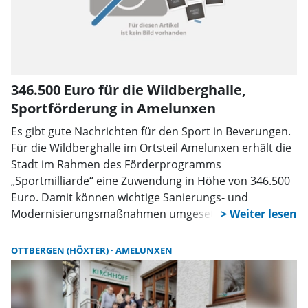
346.500 Euro für die Wildberghalle,
Sportförderung in Amelunxen
Es gibt gute Nachrichten für den Sport in Beverungen.
Für die Wildberghalle im Ortsteil Amelunxen erhält die
Stadt im Rahmen des Förderprogramms
„Sportmilliarde“ eine Zuwendung in Höhe von 346.500
Euro. Damit können wichtige Sanierungs- und
Modernisierungsmaßnahmen umgesetzt werden.
Insgesamt steht der Förderung eine Investition in
Höhe von rund 770.000 Euro gegenüber.
OTTBERGEN (HÖXTER)
AMELUNXEN
Bürgermeister Tino Wenkel begrüßt die Entscheidung
ausdrücklich: