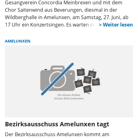
Gesangverein Concordia Meinbrexen und mit dem
Chor Saitenwind aus Beverungen, diesmal in der
Wildberghalle in Amelunxen, am Samstag, 27. Juni, ab
17 Uhr ein Konzertsingen. Es warten neue Lieder und
Evergreens. Der Eintritt ist frei. Fürs leibliche Wohl ist
gesorgt.
AMELUNXEN
Bezirksausschuss Amelunxen tagt
Der Bezirksausschuss Amelunxen kommt am