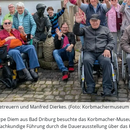
etreuern und Manfred Dierkes. (Foto: Korbmachermuseum 
rpe Diem aus Bad Driburg besuchte das Korbmacher-Museu
fachkundige Führung durch die Dauerausstellung über das