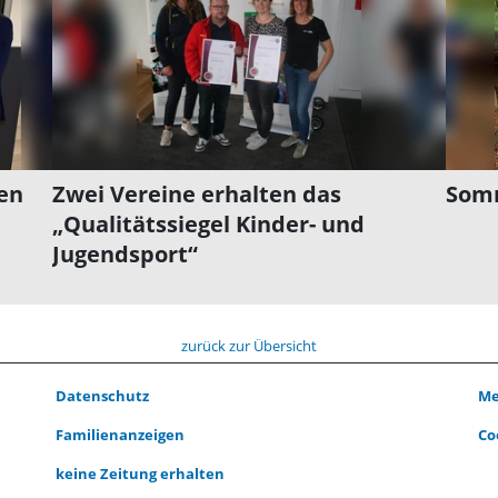
ten
Zwei Vereine erhalten das
Somm
„Qualitätssiegel Kinder- und
Jugendsport“
zurück zur Übersicht
Datenschutz
Me
Familienanzeigen
Co
keine Zeitung erhalten