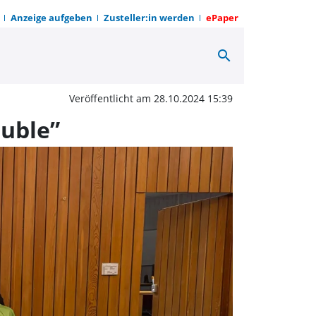
Anzeige aufgeben
Zusteller:in werden
ePaper
search
„Vorhang Auf” zeigt „Ka
Veröffentlicht am 28.10.2024 15:39
ouble”