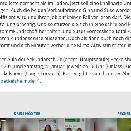
oilette gemacht als im Laden. Jetzt soll eine knallharte 
ndigen. Auch die beiden Verkäuferinnen Gina und Suse we
ffizient wird und ihren Job auf keinen Fall verlieren darf. 
bteilung prächtig. Und so stürzen sie sich in eine schreiend
tammkundschaft herhalten, und Suses vergessliche Total-Au
llenten Kundenservice aussehen. Doch als dann auch noch d
mt und sich Minuten vorher eine Klima-Aktivistin mitten ins
n der Aula der Sekundarschule (ehem. Hauptschule) Peckels
r 205, und Samstag, 4. Januar, jeweils ab 18 Uhr (Einlass),
kelsheim (Lange Torstr. 5). Karten gibt es auch an der Ab
r-peckelsheim.de
.
KREIS HÖXTER
PECKEL