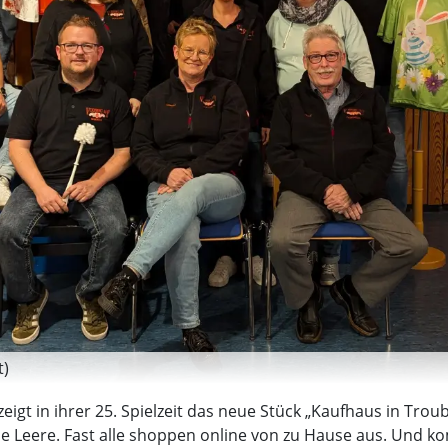
t)
igt in ihrer 25. Spielzeit das neue Stück „Kaufhaus in Troub
 Leere. Fast alle shoppen online von zu Hause aus. Und k