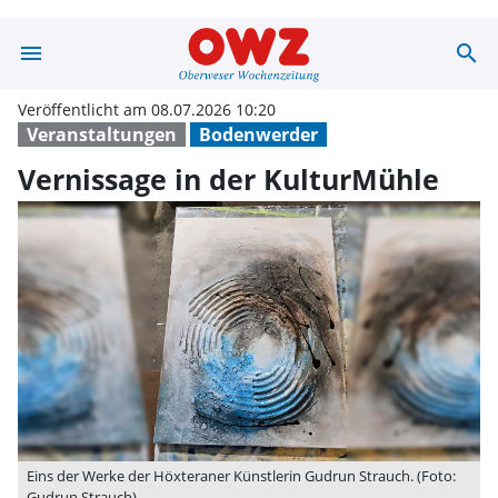
menu
search
Vernissage in d
Veröffentlicht am 08.07.2026 10:20
Veranstaltungen
Bodenwerder
Vernissage in der KulturMühle
Eins der Werke der Höxteraner Künstlerin Gudrun Strauch. (Foto:
Gudrun Strauch)