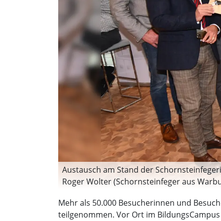
Austausch am Stand der Schornsteinfegerinn
Roger Wolter (Schornsteinfeger aus Warbu
(Schornsteinfegerinnung Ostwestfalen-Lip
Mehr als 50.000 Besucherinnen und Besuc
Kreishandwerkerschaft Höxter-Warburg), 
teilgenommen. Vor Ort im BildungsCampus 
NRW GmbH). (Foto: privat)