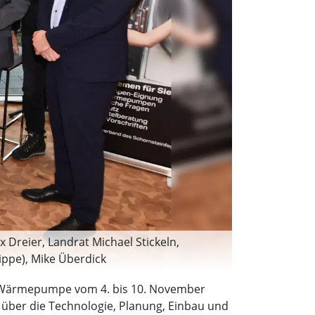
 Dreier, Landrat Michael Stickeln,
ippe), Mike Überdick
rald Studzinsky (Hauptgeschäftsführer
 Wärmepumpe vom 4. bis 10. November
e) und Bernd Winterseel (Öko-Zentrum
über die Technologie, Planung, Einbau und