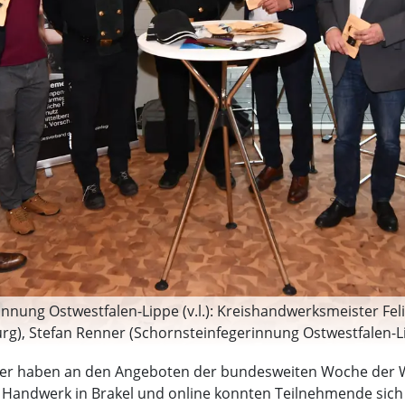
ung Ostwestfalen-Lippe (v.l.): Kreishandwerksmeister Felix
rg), Stefan Renner (Schornsteinfegerinnung Ostwestfalen-L
pe), Jens Härtel (Sparkasse Paderborn-Detmold-Höxter), Ge
her haben an den Angeboten der bundesweiten Woche der
Hans-Jörg Koch (Schornsteinfegerinnung Ostwestfalen-Lipp
Handwerk in Brakel und online konnten Teilnehmende sich 