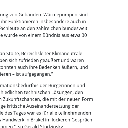
sorgung von Gebäuden. Wärmepumpen sind
d ihr Funktionieren insbesondere auch in
Fachleute an den zahlreichen bundesweit
e wurde von einem Bündnis aus etwa 30
an Stolte, Bereichsleiter Klimaneutrale
aben sich zufrieden geäußert und waren
 konnten auch ihre Bedenken äußern, und
ren – ist aufgegangen.“
ormationsbedürfnis der Bürgerinnen und
schiedlichen technischen Lösungen, den
den Zukunftschancen, die mit der neuen Form
e kritische Auseinandersetzung der
e des Tages war es für alle teilnehmenden
us Handwerk in Brakel im lockeren Gespräch
men.“, so Gerald Studzinsky,