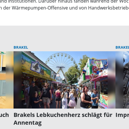
 und Institutionen. Darüber hinaus fanden während der W
igten der Wärmepumpen-Offensive und von Handwerksbetriebe
BRAKEL
BRAKE
uch
Brakels Lebkuchenherz schlägt für
Impr
Annentag