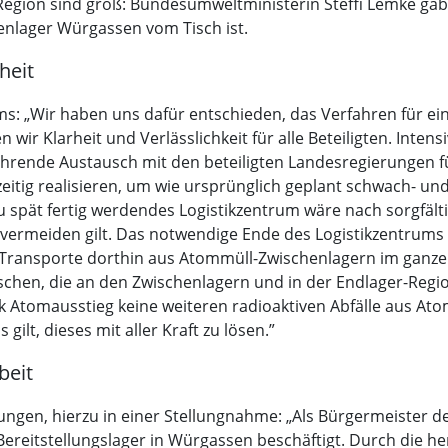
Region sind groß: Bundesumweltministerin Steffi Lemke ga
nlager Würgassen vom Tisch ist.
heit
s: „Wir haben uns dafür entschieden, das Verfahren für ei
wir Klarheit und Verlässlichkeit für alle Beteiligten. Inten
rende Austausch mit den beteiligten Landesregierungen fü
eitig realisieren, um wie ursprünglich geplant schwach- und 
u spät fertig werdendes Logistikzentrum wäre nach sorgfält
zu vermeiden gilt. Das notwendige Ende des Logistikzentrum
ie Transporte dorthin aus Atommüll-Zwischenlagern im ganz
schen, die an den Zwischenlagern und in der Endlager-Regi
ank Atomausstieg keine weiteren radioaktiven Abfälle aus A
ilt, dieses mit aller Kraft zu lösen.”
beit
gen, hierzu in einer Stellungnahme: „Als Bürgermeister der
ereitstellungslager in Würgassen beschäftigt. Durch die he