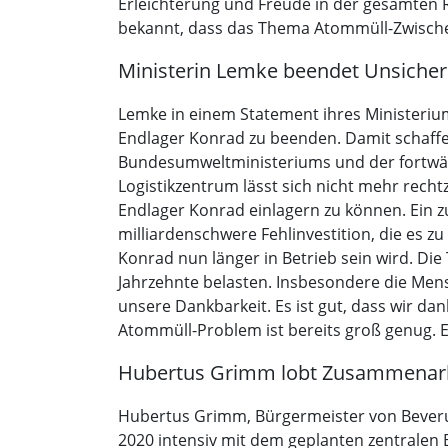
Erleichterung und Freude in der gesamten 
bekannt, dass das Thema Atommüll-Zwische
Ministerin Lemke beendet Unsicher
Lemke in einem Statement ihres Ministerium
Endlager Konrad zu beenden. Damit schaffen 
Bundesumweltministeriums und der fortwäh
Logistikzentrum lässt sich nicht mehr rechtz
Endlager Konrad einlagern zu können. Ein z
milliardenschwere Fehlinvestition, die es 
Konrad nun länger in Betrieb sein wird. D
Jahrzehnte belasten. Insbesondere die Men
unsere Dankbarkeit. Es ist gut, dass wir d
Atommüll-Problem ist bereits groß genug. Es g
Hubertus Grimm lobt Zusammenar
Hubertus Grimm, Bürgermeister von Beverun
2020 intensiv mit dem geplanten zentralen B