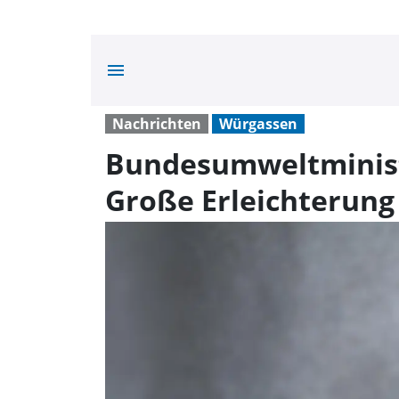
menu
Nachrichten
Würgassen
Bundesumweltministe
Große Erleichterun