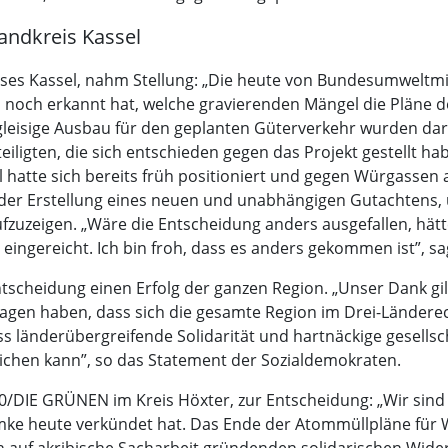
andkreis Kassel
ses Kassel, nahm Stellung: „Die heute von Bundesumweltmin
ch noch erkannt hat, welche gravierenden Mängel die Pläne
eisige Ausbau für den geplanten Güterverkehr wurden darin
teiligten, die sich entschieden gegen das Projekt gestellt ha
l hatte sich bereits früh positioniert und gegen Würgassen
an der Erstellung eines neuen und unabhängigen Gutachtens,
aufzuzeigen. „Wäre die Entscheidung anders ausgefallen, hät
ngereicht. Ich bin froh, dass es anders gekommen ist”, sa
scheidung einen Erfolg der ganzen Region. „Unser Dank gilt
gen haben, dass sich die gesamte Region im Drei-Ländereck
dass länderübergreifende Solidarität und hartnäckige gesellsc
chen kann”, so das Statement der Sozialdemokraten.
0/DIE GRÜNEN im Kreis Höxter, zur Entscheidung: „Wir sind 
Lemke heute verkündet hat. Das Ende der Atommüllpläne für 