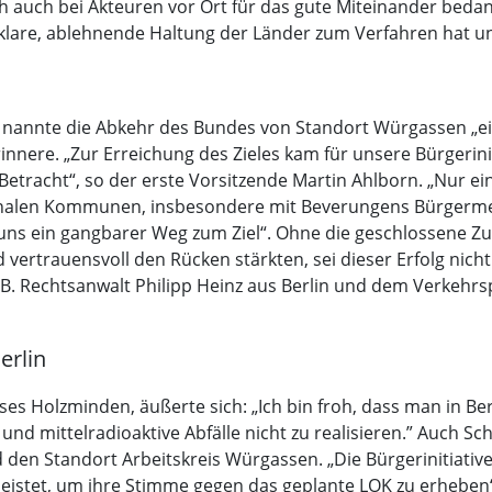
h auch bei Akteuren vor Ort für das gute Miteinander bed
klare, ablehnende Haltung der Länder zum Verfahren hat un
k nannte die Abkehr des Bundes von Standort Würgassen „ei
nnere. „Zur Erreichung des Zieles kam für unsere Bürgerini
 Betracht“, so der erste Vorsitzende Martin Ahlborn. „Nur 
alen Kommunen, insbesondere mit Beverungens Bürgermeist
ns ein gangbarer Weg zum Ziel“. Ohne die geschlossene Z
 vertrauensvoll den Rücken stärkten, sei dieser Erfolg nich
 z.B. Rechtsanwalt Philipp Heinz aus Berlin und dem Verke
erlin
 Holzminden, äußerte sich: „Ich bin froh, dass man in Berli
und mittelradioaktive Abfälle nicht zu realisieren.” Auch 
 den Standort Arbeitskreis Würgassen. „Die Bürgerinitiativ
leistet, um ihre Stimme gegen das geplante LOK zu erheben“