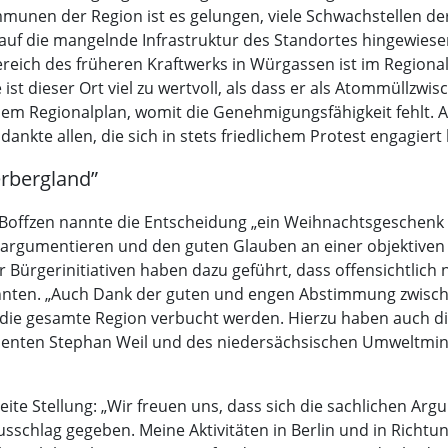
en der Region ist es gelungen, viele Schwachstellen de
auf die mangelnde Infrastruktur des Standortes hingewiese
eich des früheren Kraftwerks in Würgassen ist im Regional
t dieser Ort viel zu wertvoll, als dass er als Atommüllzwi
esem Regionalplan, womit die Genehmigungsfähigkeit fehlt.
kte allen, die sich in stets friedlichem Protest engagiert 
rbergland”
offzen nannte die Entscheidung „ein Weihnachtsgeschenk f
 argumentieren und den guten Glauben an einer objektiven 
Bürgerinitiativen haben dazu geführt, dass offensichtlich 
nten. „Auch Dank der guten und engen Abstimmung zwisc
r die gesamte Region verbucht werden. Hierzu haben auch d
enten Stephan Weil und des niedersächsischen Umweltminis
ite Stellung: „Wir freuen uns, dass sich die sachlichen A
usschlag gegeben. Meine Aktivitäten in Berlin und in Rich