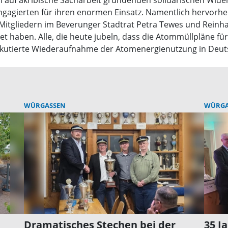
ich auf akribische Sacharbeit gründenden solidarischen Wi
ngagierten für ihren enormen Einsatz. Namentlich hervorhe
Mitgliedern im Beverunger Stadtrat Petra Tewes und Reinha
t haben. Alle, die heute jubeln, dass die Atommüllpläne fü
diskutierte Wiederaufnahme der Atomenergienutzung in Deut
WÜRGASSEN
WÜRGA
Dramatisches Stechen bei der
35 J