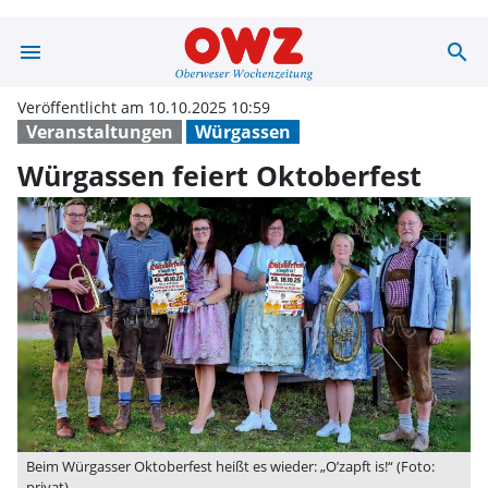
menu
search
Würgassen feier
Veröffentlicht am 10.10.2025 10:59
Veranstaltungen
Würgassen
Würgassen feiert Oktoberfest
Beim Würgasser Oktoberfest heißt es wieder: „O’zapft is!“ (Foto:
privat)