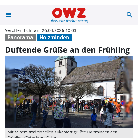
menu
search
Duftende Grüße
Veröffentlicht am 26.03.2026 10:03
Panorama
Holzminden
Duftende Grüße an den Frühling
Mit seinem traditionellen Kükenfest grüßte Holzminden den
Frühling. (Foto: Marc Otto)