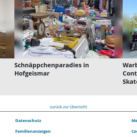
Schnäppchenparadies in
Warb
Hofgeismar
Cont
Skat
zurück zur Übersicht
Datenschutz
Me
Familienanzeigen
Co