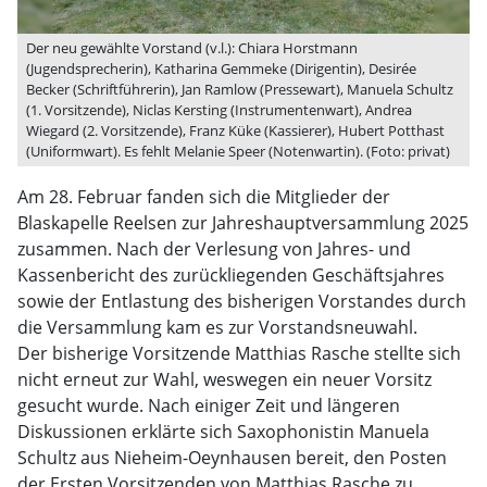
Der neu gewählte Vorstand (v.l.): Chiara Horstmann
(Jugendsprecherin), Katharina Gemmeke (Dirigentin), Desirée
Becker (Schriftführerin), Jan Ramlow (Pressewart), Manuela Schultz
(1. Vorsitzende), Niclas Kersting (Instrumentenwart), Andrea
Wiegard (2. Vorsitzende), Franz Küke (Kassierer), Hubert Potthast
(Uniformwart). Es fehlt Melanie Speer (Notenwartin). (Foto: privat)
Am 28. Februar fanden sich die Mitglieder der
Blaskapelle Reelsen zur Jahreshauptversammlung 2025
zusammen. Nach der Verlesung von Jahres- und
Kassenbericht des zurückliegenden Geschäftsjahres
sowie der Entlastung des bisherigen Vorstandes durch
die Versammlung kam es zur Vorstandsneuwahl.
Der bisherige Vorsitzende Matthias Rasche stellte sich
nicht erneut zur Wahl, weswegen ein neuer Vorsitz
gesucht wurde. Nach einiger Zeit und längeren
Diskussionen erklärte sich Saxophonistin Manuela
Schultz aus Nieheim-Oeynhausen bereit, den Posten
der Ersten Vorsitzenden von Matthias Rasche zu