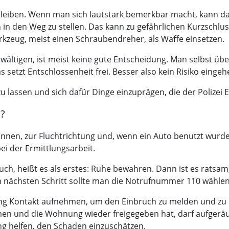
eiben. Wenn man sich lautstark bemerkbar macht, kann das d
in den Weg zu stellen. Das kann zu gefährlichen Kurzschluss
rkzeug, meist einen Schraubendreher, als Waffe einsetzen.
rwältigen, ist meist keine gute Entscheidung. Man selbst üb
 setzt Entschlossenheit frei. Besser also kein Risiko eingeh
u lassen und sich dafür Dinge einzuprägen, die der Polizei 
h?
nnen, zur Fluchtrichtung und, wenn ein Auto benutzt wurde
ei der Ermittlungsarbeit.
, heißt es als erstes: Ruhe bewahren. Dann ist es ratsam
m nächsten Schritt sollte man die Notrufnummer 110 wählen 
 Kontakt aufnehmen, um den Einbruch zu melden und zu klä
men und die Wohnung wieder freigegeben hat, darf aufgeräu
ng helfen, den Schaden einzuschätzen.