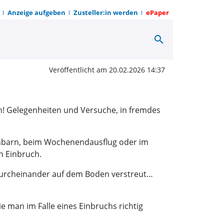
Anzeige aufgeben
Zusteller:in werden
ePaper
search
erhalten im Falle eines
Veröffentlicht am 20.02.2026 14:37
on! Gelegenheiten und Versuche, in fremdes
achbarn, beim Wochenendausflug oder im
n Einbruch.
 durcheinander auf dem Boden verstreut…
ie man im Falle eines Einbruchs richtig