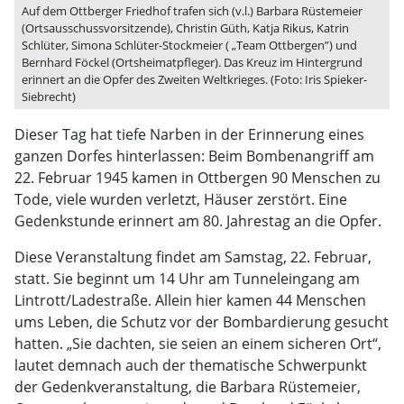
Auf dem Ottberger Friedhof trafen sich (v.l.) Barbara Rüstemeier
(Ortsausschussvorsitzende), Christin Güth, Katja Rikus, Katrin
Schlüter, Simona Schlüter-Stockmeier ( „Team Ottbergen”) und
Bernhard Föckel (Ortsheimatpfleger). Das Kreuz im Hintergrund
erinnert an die Opfer des Zweiten Weltkrieges. (Foto: Iris Spieker-
Siebrecht)
Dieser Tag hat tiefe Narben in der Erinnerung eines
ganzen Dorfes hinterlassen: Beim Bombenangriff am
22. Februar 1945 kamen in Ottbergen 90 Menschen zu
Tode, viele wurden verletzt, Häuser zerstört. Eine
Gedenkstunde erinnert am 80. Jahrestag an die Opfer.
Diese Veranstaltung findet am Samstag, 22. Februar,
statt. Sie beginnt um 14 Uhr am Tunneleingang am
Lintrott/Ladestraße. Allein hier kamen 44 Menschen
ums Leben, die Schutz vor der Bombardierung gesucht
hatten. „Sie dachten, sie seien an einem sicheren Ort“,
lautet demnach auch der thematische Schwerpunkt
der Gedenkveranstaltung, die Barbara Rüstemeier,