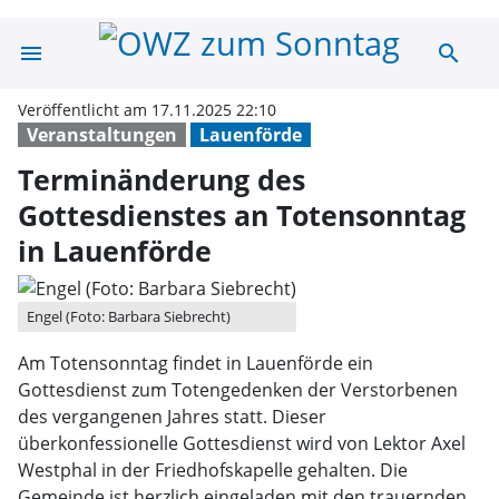
menu
search
Terminänderung 
Veröffentlicht am 17.11.2025 22:10
Veranstaltungen
Lauenförde
Terminänderung des
Gottesdienstes an Totensonntag
in Lauenförde
Engel (Foto: Barbara Siebrecht)
Am Totensonntag findet in Lauenförde ein
Gottesdienst zum Totengedenken der Verstorbenen
des vergangenen Jahres statt. Dieser
überkonfessionelle Gottesdienst wird von Lektor Axel
Westphal in der Friedhofskapelle gehalten. Die
Gemeinde ist herzlich eingeladen mit den trauernden