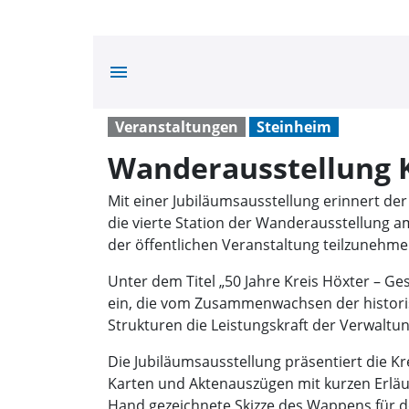
menu
Veranstaltungen
Steinheim
Wanderausstellung K
Mit einer Jubiläumsausstellung erinnert de
die vierte Station der Wanderausstellung a
der öffentlichen Veranstaltung teilzunehme
Unter dem Titel „50 Jahre Kreis Höxter – Ge
ein, die vom Zusammenwachsen der historis
Strukturen die Leistungskraft der Verwaltun
Die Jubiläumsausstellung präsentiert die K
Karten und Aktenauszügen mit kurzen Erläut
Hand gezeichnete Skizze des Wappens für de