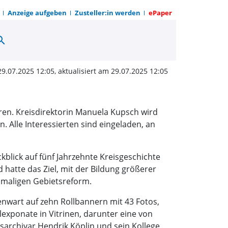
Anzeige aufgeben
Zusteller:in werden
ePaper
arch
tellung Kreis-Jubiläum
29.07.2025 12:05, aktualisiert am 29.07.2025 12:05
hren. Kreisdirektorin Manuela Kupsch wird
 Alle Interessierten sind eingeladen, an
kblick auf fünf Jahrzehnte Kreisgeschichte
atte das Ziel, mit der Bildung größerer
damaligen Gebietsreform.
enwart auf zehn Rollbannern mit 43 Fotos,
exponate in Vitrinen, darunter eine von
sarchivar Hendrik Köplin und sein Kollege