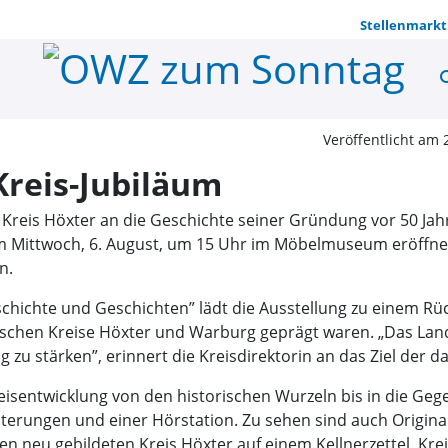
Stellenmarkt
se
Wanderauss
Veröffentlicht am 
reis-Jubiläum
r Kreis Höxter an die Geschichte seiner Gründung vor 50 Ja
m Mittwoch, 6. August, um 15 Uhr im Möbelmuseum eröffnen.
n.
schichte und Geschichten” lädt die Ausstellung zu einem Rüc
chen Kreise Höxter und Warburg geprägt waren. „Das Land h
g zu stärken”, erinnert die Kreisdirektorin an das Ziel der 
reisentwicklung von den historischen Wurzeln bis in die Geg
erungen und einer Hörstation. Zu sehen sind auch Original
n neu gebildeten Kreis Höxter auf einem Kellnerzettel. Krei