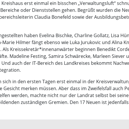
 Kreishaus erst einmal ein bisschen „Verwaltungsluft“ sch
re Bereiche oder Dienststellen gehen. Begrüßt wurden die 
bereichsleiterin Claudia Bonefeld sowie der Ausbildungsbe
estellten haben Evelina Bischke, Charline Gollatz, Lisa Hün
Marie Hilmer fängt ebenso wie Luka Jurukovic und Alina Kn
n. Als Kreissekretär*innenanwärter beginnen Benedikt Cord
e. Madeline Festing, Samira Schwärecke, Marleen Siever un
in. Und auch der IT-Bereich des Landkreises bekommt Nachw
egration.
sich in den ersten Tagen erst einmal in der Kreisverwaltun
 Gesicht merken müssen. Aber dass im Zweifelsfall auch Pe
lfen werden, machte nicht nur der Landrat selbst bei seine
ildenden zuständigen Gremien. Den 17 Neuen ist jedenfalls