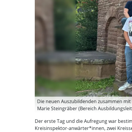
Die neuen Auszubildenden zusammen mit La
Marie Steingräber (Bereich Ausbildungslei
und auf der Mauer 4.v.r.), Personalbereich
Der erste Tag und die Aufregung war besti
Brümmer (2.R. 2.v.r.), Dion Gundlach (3.Rei
Kreisinspektor-anwärter*innen, zwei Kreiss
Drews/Landkreis Holzminden)