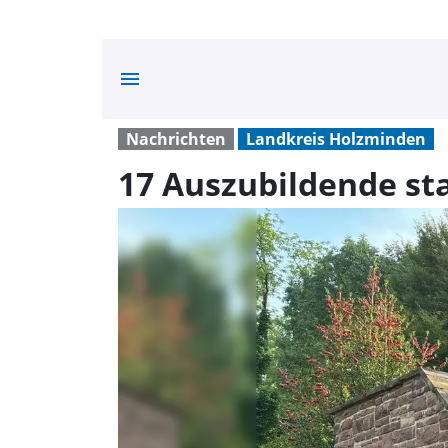
menu
Nachrichten
Landkreis Holzminden
17 Auszubildende st