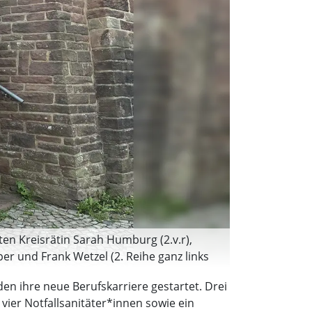
en Kreisrätin Sarah Humburg (2.v.r),
r und Frank Wetzel (2. Reihe ganz links
zw. Auszubildendenvertretungen Cara
n ihre neue Berufskarriere gestartet. Drei
ertretung, o.l.). (Foto: Peter
vier Notfallsanitäter*innen sowie ein