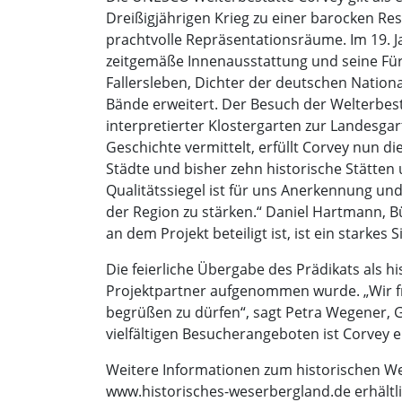
Dreißigjährigen Krieg zu einer barocken Re
prachtvolle Repräsentationsräume. Im 19. J
zeitgemäße Innenausstattung und seine Für
Fallersleben, Dichter der deutschen Nationa
Bände erweitert. Der Besuch der Welterbest
interpretierter Klostergarten zur Landesga
Geschichte vermittelt, erfüllt Corvey nun 
Städte und bisher zehn historische Stätten 
Qualitätssiegel ist für uns Anerkennung und 
der Region zu stärken.“ Daniel Hartmann, B
an dem Projekt beteiligt ist, ist ein starkes 
Die feierliche Übergabe des Prädikats als hi
Projektpartner aufgenommen wurde. „Wir fr
begrüßen zu dürfen“, sagt Petra Wegener, G
vielfältigen Besucherangeboten ist Corvey e
Weitere Informationen zum historischen We
www.historisches-weserbergland.de erhältli