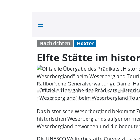
menu
Nachrichten
Höxter
Elfte Stätte im hist
Offizielle Übergabe des Prädikats „Histor
Weserbergland“ beim Weserbergland Touris
Ratibor’sche Generalverwaltung), Daniel H
Das historische Weserbergland bekommt Zuw
Wegener (Geschäftsführerin Weserbergland
historischen Weserberglands aufgenommen. S
(Verwaltungsleiter Pastoraler Raum Pastor
Weserbergland beworben und die bedeutende
Die UNESCO Welterbestätte Corvey gilt als