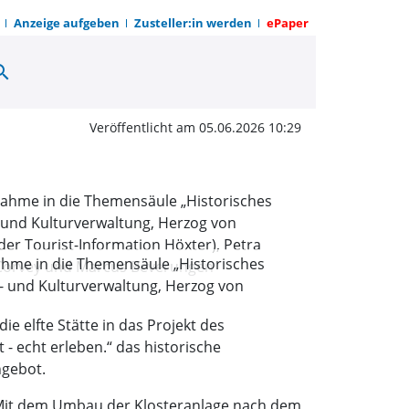
Anzeige aufgeben
Zusteller:in werden
ePaper
arch
e im historischen Weser
Veröffentlicht am 05.06.2026 10:29
nahme in die Themensäule „Historisches
- und Kulturverwaltung, Herzog von
 der Tourist-Information Höxter), Petra
elfte Stätte in das Projekt des
on Corvey und Marcus Beverungen
 echt erleben.“ das historische
ngebot.
. Mit dem Umbau der Klosteranlage nach dem