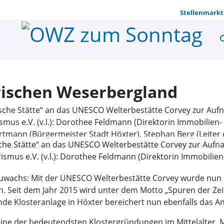
Stellenmarkt
se
Elfte Stätt
orischen Weserbergland
ische Stätte“ an das UNESCO Welterbestätte Corvey zur Auf
mus e.V. (v.l.): Dorothee Feldmann (Direktorin Immobilien
artmann (Bürgermeister Stadt Höxter), Stephan Berg (Leiter
achs: Mit der UNESCO Welterbestätte Corvey wurde nun die 
 Tourismus e.V.), Viktor Herzog von Ratibor und Fürst v
eit dem Jahr 2015 wird unter dem Motto „Spuren der Zeit -
alverbund Corvey). (Foto: Weserbergland Tourismus e.V.)
 Klosteranlage in Höxter bereichert nun ebenfalls das A
 eine der bedeutendsten Klostergründungen im Mittelalter