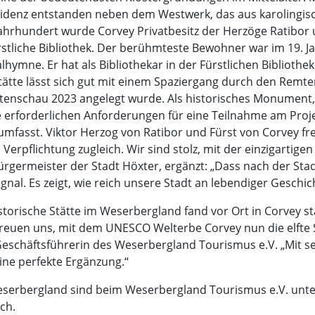
sidenz entstanden neben dem Westwerk, das aus karolingische
ahrhundert wurde Corvey Privatbesitz der Herzöge Ratibor 
stliche Bibliothek. Der berühmteste Bewohner war im 19. 
lhymne. Er hat als Bibliothekar in der Fürstlichen Bibliothe
ätte lässt sich gut mit einem Spaziergang durch den Remte
rtenschau 2023 angelegt wurde. Als historisches Monument, d
die erforderlichen Anforderungen für eine Teilnahme am Proj
umfasst. Viktor Herzog von Ratibor und Fürst von Corvey fre
Verpflichtung zugleich. Wir sind stolz, mit der einzigartig
ürgermeister der Stadt Höxter, ergänzt: „Dass nach der St
Signal. Es zeigt, wie reich unsere Stadt an lebendiger Geschich
storische Stätte im Weserbergland fand vor Ort in Corvey stat
euen uns, mit dem UNESCO Welterbe Corvey nun die elfte 
eschäftsführerin des Weserbergland Tourismus e.V. „Mit se
ine perfekte Ergänzung.“
serbergland sind beim Weserbergland Tourismus e.V. unter
ch.