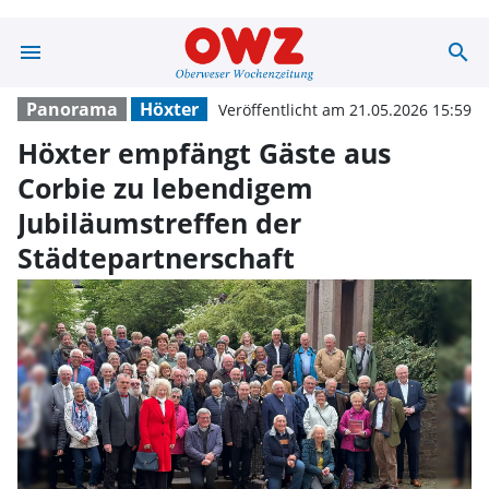
menu
search
Höxter empfängt
Panorama
Höxter
Veröffentlicht am 21.05.2026 15:59
Höxter empfängt Gäste aus
Corbie zu lebendigem
Jubiläumstreffen der
Städtepartnerschaft