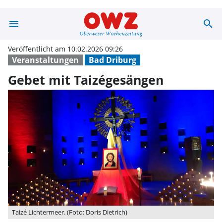
menu
search
Gebet mit Taiz
Veröffentlicht am 10.02.2026 09:26
Veranstaltungen
Bad Driburg
Gebet mit Taizégesängen
Taizé Lichtermeer. (Foto: Doris Dietrich)