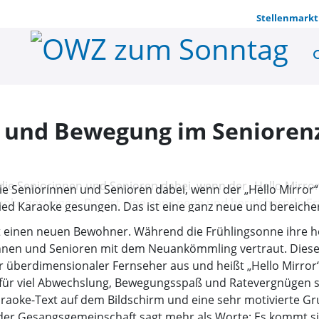
Stellenmarkt
se
Gemeinsame
 und Bewegung im Senioren
die Seniorinnen und Senioren dabei, wenn der „Hello Mirror
ed Karaoke gesungen. Das ist eine ganz neue und bereichernd
 einen neuen Bewohner. Während die Frühlingsonne ihre h
innen und Senioren mit dem Neuankömmling vertraut. Dieser
er überdimensionaler Fernseher aus und heißt „Hello Mirror
ig für viel Abwechslung, Bewegungsspaß und Ratevergnügen 
araoke-Text auf dem Bildschirm und eine sehr motivierte
n der Gesangsgemeinschaft sagt mehr als Worte: Es kommt s