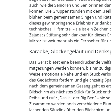
auch, wie die Senioren und Seniorinnen da
können. Die Gruppenstunden mit dem „Hell
blühen beim gemeinsamen Singen und Rätseln
dieses gewinnbringende Erlebnis nur dank d
technisches Hilfsmittel – sie ist ein Zeiche
Zajadacz Stiftung sehr dankbar für dieses 
Mirror ist weit mehr als ein Fernseher für u
Karaoke, Glockengeläut und Denksp
Das Gerät bietet eine beeindruckende Vielfa
mitgesungen werden können, bis hin zu digit
Weise emotionale Nähe und ein Stück verlore
das Gedächtnis fordern und gleichzeitig Sp
nach dem gemeinsamen Gesang geht es erst 
Bildschirm als nächstes Stück für Stück enth
Reihe und ruft: „Das ist der Big Ben“ – sie 
Zusammen werden noch verschiedene Blumen
lachenden Säugling über den Bildschirm u