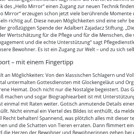
nk des „Hello Mirror“ einen Zugang zur neuen Technik find
o Mirror“ erzeugen schon jetzt viele berührende Moment
 richtig auf. Diese neuen Möglichkeiten sind eine sehr ber
er großzügigen Spende der Adalbert Zajadacz Stiftung. „Die
n der Wertschätzung für die Pflege und für die Menschen, die 
Engagement und die echte Unterstützung“ sagt Pflegedienst
nsere Bewohner. Es ist ein Zugang zur Welt – und zu sich sel
ort – mit einem Fingertipp
lt an Möglichkeiten: Von den klassischen Schlagern und Volk
al untermalten Gottesdiensten mit Glockengeläut und Orgelm
ne Heimat. Doch nicht nur die Nostalgie begeistert. Das Ge
aß machen und sogar Biographiearbeit ist mit Unterstützung
einmal mit Raten weiter. Gotisch anmutende Details einer
üllt. Nicht einmal ein Viertel des Bildes ist enthüllt, da me
soll Recht behalten! Spannend, was plötzlich alles mit dieser
 und die Schatten von Tieren erraten. Dann flimmert ein 
nd die Herzen der Bewohner und Bewohnerinnen gehen bei d