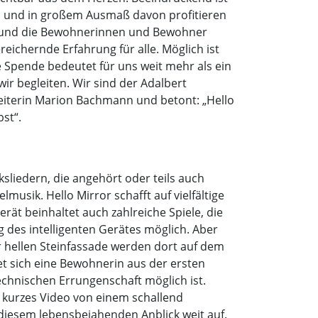
en und in großem Ausmaß davon profitieren
e und die Bewohnerinnen und Bewohner
eichernde Erfahrung für alle. Möglich ist
 Spende bedeutet für uns weit mehr als ein
wir begleiten. Wir sind der Adalbert
leiterin Marion Bachmann und betont: „Hello
bst“.
sliedern, die angehört oder teils auch
usik. Hello Mirror schafft auf vielfältige
rät beinhaltet auch zahlreiche Spiele, die
 des intelligenten Gerätes möglich. Aber
 hellen Steinfassade werden dort auf dem
ldet sich eine Bewohnerin aus der ersten
 technischen Errungenschaft möglich ist.
kurzes Video von einem schallend
iesem lebensbejahenden Anblick weit auf.