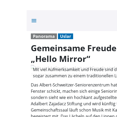
menu
Panorama
Uslar
Gemeinsame Freude
„Hello Mirror“
Mit viel Aufmerksamkeit und Freude sind 
sogar zusammen zu einem traditionellen Li
Das Albert-Schweitzer-Seniorenzentrum hat
Fenster schickt, machen sich einige Senior
sondern sieht wie ein hochkant aufgestellt
Adalbert Zajadacz Stiftung und wird künft
Gemeinschaftssaal läuft schon Musik mit K
begeistert mit. Das Lächeln auf den Lippe