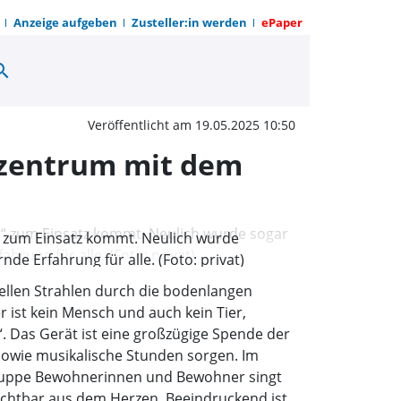
Anzeige aufgeben
Zusteller:in werden
ePaper
arch
 Freude und Bewegung i
Veröffentlicht am 19.05.2025 10:50
zentrum mit dem
“ zum Einsatz kommt. Neulich wurde
e Erfahrung für alle. (Foto: privat)
ellen Strahlen durch die bodenlangen
 ist kein Mensch und auch kein Tier,
“. Das Gerät ist eine großzügige Spende der
sowie musikalische Stunden sorgen. Im
 Gruppe Bewohnerinnen und Bewohner singt
ichtbar aus dem Herzen. Beeindruckend ist