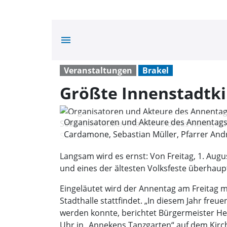
menu
Veranstaltungen
Brakel
Größte Innenstadtki
Organisatoren und Akteure des Annentags (
Cardamone, Sebastian Müller, Pfarrer An
Kleinschmidt. (Foto: Stadt Brakel)
Langsam wird es ernst: Von Freitag, 1. Augu
und eines der ältesten Volksfeste überhaupt
Eingeläutet wird der Annentag am Freitag mi
Stadthalle stattfindet. „In diesem Jahr fr
werden konnte, berichtet Bürgermeister He
Uhr in „Annekens Tanzgarten“ auf dem Kirch