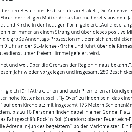
über den Besuch des Erzbischofes in Brakel. „Die Annenverehr
u Ehren der heiligen Mutter Anna stamme bereits aus dem Ja
t und Kirche in der heutigen Form gefeiert. „Auf diese lan
ehen hier immer an einem Strang und über dieses positive Mi
r die große Annentags-Prozession mit dem sich anschließe
9 Uhr an der St.-Michael-Kirche und führt über die Kirmes
ttesdienst unter freiem Himmel gefeiert wird.
net und weit über die Grenzen der Region hinaus bekannt
iesem Jahr wieder vorgelegen und insgesamt 280 Beschicker
ch, gleich fünf Attraktionen und auch Premieren ankündige
er hohe Kettenkarussell „Fly Over“ zu finden sein, das ein
” auf dem Kirchplatz mit insgesamt 175 Metern Schienenlän
ördern, bis zu 16 Personen finden dabei in einer Gondel Pl
as Fahrgeschäft Rock´n Roll (Standort: oberer Feuerteich-Pa
e Adrenalin-Junkies begeistern“, so der Marktmeister. Ein 