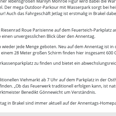
ner lebensgroßen Marilyn Monroe Figur wird dabei die Wart
rakel. Der mega Outdoor-Parkour mit Wasserpark sorgt bei 
r! Auch das Fahrgeschäft Jetlag ist erstmalig in Brakel dab
s Riesenrad Roue Parisienne auf dem Feuerteich-Parkplatz 
 einen unvergesslichen Blick über den Annentag.
ich wieder jede Menge geboten. Neu auf dem Annentag ist i
 einem 28 Meter großen Schirm finden hier insgesamt 600 G
Sparkassenparkplatz zu finden und bietet ein abwechslungsr
tionellen Viehmarkt ab 7 Uhr auf dem Parkplatz in der Os
nden. „Ob das Feuerwerk traditionell erfolgen kann, ist n
arktmeister Benedikt Gönnewicht um Verständnis.
tag in Brakel sind immer aktuell auf der Annentags-Homepa