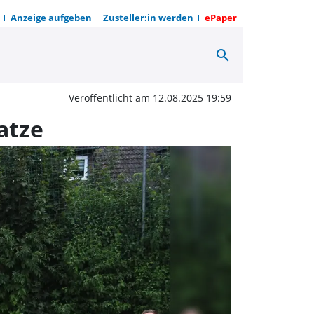
Anzeige aufgeben
Zusteller:in werden
ePaper
search
Spaßaktion des SSV Weh
Veröffentlicht am 12.08.2025 19:59
atze