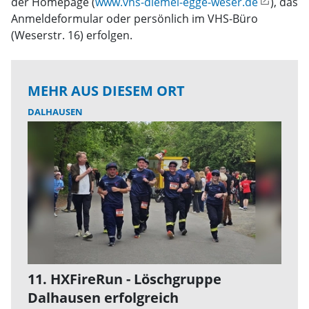
der Homepage (
www.vhs-diemel-egge-weser.de
), das
Anmeldeformular oder persönlich im VHS-Büro
(Weserstr. 16) erfolgen.
MEHR AUS DIESEM ORT
DALHAUSEN
11. HXFireRun - Löschgruppe
Dalhausen erfolgreich