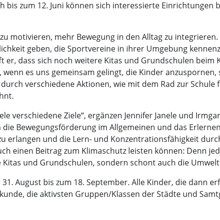
Noch bis zum 12. Juni können sich interessierte Einrichtung
 motivieren, mehr Bewegung in den Alltag zu integrieren. G
chkeit geben, die Sportvereine in ihrer Umgebung kennenz
 er, dass sich noch weitere Kitas und Grundschulen beim 
 wenn es uns gemeinsam gelingt, die Kinder anzuspornen, si
urch verschiedene Aktionen, wie mit dem Rad zur Schule f
hnt.
ele verschiedene Ziele“, ergänzen Jennifer Janele und Irmg
 die Bewegungsförderung im Allgemeinen und das Erlernen
zu erlangen und die Lern- und Konzentrationsfähigkeit dur
uch einen Beitrag zum Klimaschutz leisten können: Denn jede
ie Kitas und Grundschulen, sondern schont auch die Umwelt
vom 31. August bis zum 18. September. Alle Kinder, die dann
rkunde, die aktivsten Gruppen/Klassen der Städte und Sa