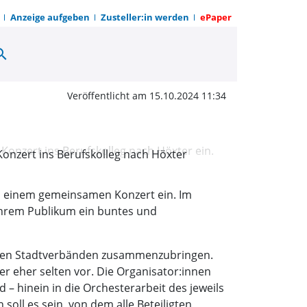
Anzeige aufgeben
Zusteller:in werden
ePaper
arch
gt den Kreis näher zus
Veröffentlicht am 15.10.2024 11:34
onzert ins Berufskolleg nach Höxter
u einem gemeinsamen Konzert ein. Im
 ihrem Publikum ein buntes und
denen Stadtverbänden zusammenzubringen.
 eher selten vor. Die Organisator:innen
– hinein in die Orchesterarbeit des jeweils
ll es sein, von dem alle Beteiligten