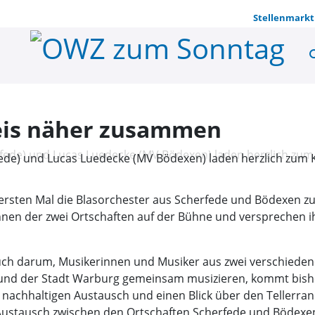
Stellenmarkt
se
Musik brin
reis näher zusammen
ede) und Lucas Luedecke (MV Bödexen) laden herzlich zum K
rsten Mal die Blasorchester aus Scherfede und Bödexen z
:innen der zwei Ortschaften auf der Bühne und versprechen
 auch darum, Musikerinnen und Musiker aus zwei verschie
und der Stadt Warburg gemeinsam musizieren, kommt bisher
achhaltigen Austausch und einen Blick über den Tellerrand 
ustausch zwischen den Ortschaften Scherfede und Bödexen so