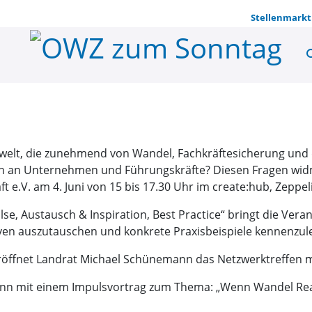
Stellenmarkt
se
Führung im
tswelt, die zunehmend von Wandel, Fachkräftesicherung un
n an Unternehmen und Führungskräfte? Diesen Fragen widm
 e.V. am 4. Juni von 15 bis 17.30 Uhr im create:hub, Zeppel
se, Austausch & Inspiration, Best Practice“ bringt die Ve
ven auszutauschen und konkrete Praxisbeispiele kennenzul
öffnet Landrat Michael Schünemann das Netzwerktreffen mit
mann mit einem Impulsvortrag zum Thema: „Wenn Wandel Re