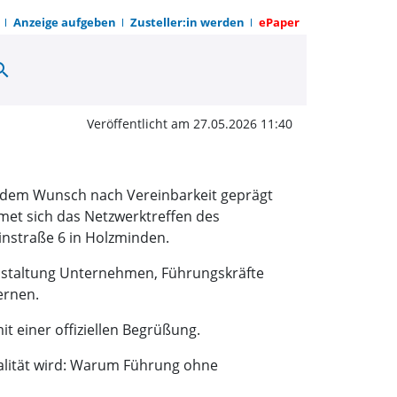
Anzeige aufgeben
Zusteller:in werden
ePaper
arch
 Wandel | OWZ zum Son
Veröffentlicht am 27.05.2026 11:40
d dem Wunsch nach Vereinbarkeit geprägt
et sich das Netzwerktreffen des
instraße 6 in Holzminden.
ranstaltung Unternehmen, Führungskräfte
ernen.
 einer offiziellen Begrüßung.
alität wird: Warum Führung ohne