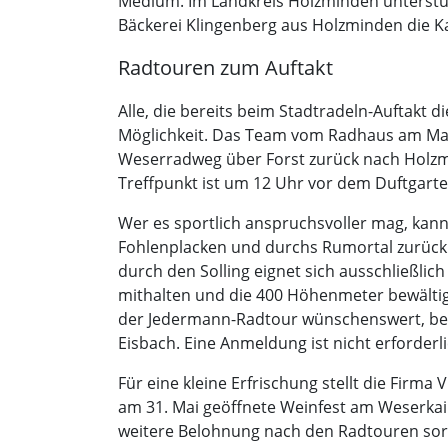
Medium. Im Landkreis Holzminden unterstüt
Bäckerei Klingenberg aus Holzminden die Ka
Radtouren zum Auftakt
Alle, die bereits beim Stadtradeln-Auftak
Möglichkeit. Das Team vom Radhaus am Mar
Weserradweg über Forst zurück nach Holzmi
Treffpunkt ist um 12 Uhr vor dem Duftgart
Wer es sportlich anspruchsvoller mag, kan
Fohlenplacken und durchs Rumortal zurück 
durch den Solling eignet sich ausschließlich
mithalten und die 400 Höhenmeter bewältig
der Jedermann-Radtour wünschenswert, bei d
Eisbach. Eine Anmeldung ist nicht erforderli
Für eine kleine Erfrischung stellt die Fir
am 31. Mai geöffnete Weinfest am Weserkai
weitere Belohnung nach den Radtouren sorg