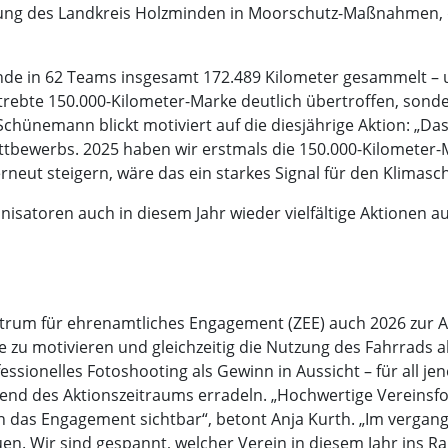
tung des Landkreis Holzminden in Moorschutz-Maßnahmen, 
nde in 62 Teams insgesamt 172.489 Kilometer gesammelt – 
trebte 150.000-Kilometer-Marke deutlich übertroffen, sond
 Schünemann blickt motiviert auf die diesjährige Aktion: „D
ttbewerbs. 2025 haben wir erstmals die 150.000-Kilometer-M
neut steigern, wäre das ein starkes Signal für den Klimasc
isatoren auch in diesem Jahr wieder vielfältige Aktionen auf
ntrum für ehrenamtliches Engagement (ZEE) auch 2026 zur 
 zu motivieren und gleichzeitig die Nutzung des Fahrrads al
fessionelles Fotoshooting als Gewinn in Aussicht – für all j
nd des Aktionszeitraums erradeln. „Hochwertige Vereinsfo
en das Engagement sichtbar“, betont Anja Kurth. „Im vergan
n. Wir sind gespannt, welcher Verein in diesem Jahr ins Ram