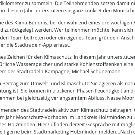
adkilometer zu sammeln. Die Teilnehmenden setzen damit nic
n diesem Jahr unterstützen sie ganz konkret den Moorschut
ne des Klima-Bündnis, bei der während eines dreiwöchigen 
ad zurückgelegt werden. Wer teilnehmen möchte, kann sich
nden Team beitreten oder ein eigenes Team gründen. Ansch
r die Stadtradeln-App erfasst.
hes Zeichen für den Klimaschutz. In diesem Jahr unterstütz
ürliche Wasserspeicher und starke Kohlenstoffsenken eine 
mherr der Stadtradeln-Kampagne, Michael Schünemann.
n Beitrag zum Umwelt- und Klimaschutz: Sie agieren als na
tung ist. Sie können in trockenen Phasen Feuchtigkeit an
ehmen bei gleichzeitig verlangsamtem Abfluss. Nasse Moore
ehmenden des Stadtradeln aktiv zum Klimaschutz beitragen. G
m Jahr Moorschutz-Vorhaben im Landkreis Holzminden zu un
ses Holzminden. Hierzu finden derzeit Gespräche mit mögli
erzeit gerne beim Stadtmarketing Holzminden melden. „Nac