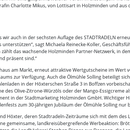
ografin Charlotte Mikus, von Lottisart in Holzminden und a
ss wir auch in der sechsten Auflage des STADTRADELN erneu
 unterstützen“, sagt Michaela Reinecke-Koller, Geschäftsf
n zählt das wachsende Holzminden Partner-Netzwerk, in de
d präsent sind.“
adhaus am Markt, erneut attraktive Wertgutscheine im Wert 
ms zur Verfügung. Auch die Ölmühle Solling beteiligt sich
lenladen in der Höxterschen Straße 3 in Boffzen vorbeischa
asche des Olive-Zitrone-Würzöls oder der Mango-Essigcreme a
ent in der Stadtmarketing Holzminden GmbH. Wichtiger Hinw
enfests zum 30-jährigen Jubiläum der Ölmühle Solling nur bi
und Höxter, deren Stadtradeln-Zeiträume sich mit dem des
f eine gemeinsame, landkreisübergreifende Werbeaktion: Br