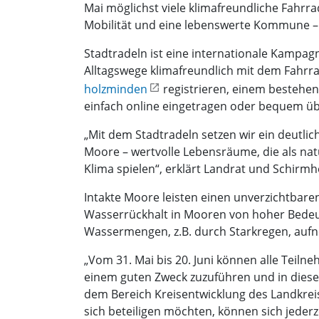
Mai möglichst viele klimafreundliche Fahrr
Mobilität und eine lebenswerte Kommune – i
Stadtradeln ist eine internationale Kampag
Alltagswege klimafreundlich mit dem Fahrr
holzminden
registrieren, einem bestehe
einfach online eingetragen oder bequem übe
„Mit dem Stadtradeln setzen wir ein deutlic
Moore – wertvolle Lebensräume, die als nat
Klima spielen“, erklärt Landrat und Schir
Intakte Moore leisten einen unverzichtbare
Wasserrückhalt in Mooren von hoher Bedeu
Wassermengen, z.B. durch Starkregen, aufn
„Vom 31. Mai bis 20. Juni können alle Teiln
einem guten Zweck zuzuführen und in diese
dem Bereich Kreisentwicklung des Landkrei
sich beteiligen möchten, können sich jed