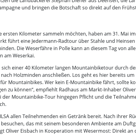
zen die Landbäckerei Stephan Diener aus Deensen, die La
mpagne und bringen die Botschaft so direkt auf den Frühst
t die ersten Kilometer sammeln möchten, haben am 31. Mai
kt führt eine Jedermann-Radtour über Stahle und Heinsen 
nden. Die Weserfähre in Polle kann an diesem Tag von all
en am Weserkai.
n sich einer 40 Kilometer langen Mountainbiketour durch d
nach Holzminden anschließen. Los geht es hier bereits um 
 für Mountainbikes. Wer kein E-Mountainbike fährt, sollte ko
en zu können“, empfiehlt Radhaus am Markt-Inhaber Oliver 
er Mountainbike-Tour hingegen Pflicht und die Teilnahme e
ch.
ma VILSA allen Teilnehmenden ein Getränk bereit. Nach ihrer
 besuchen, das mit seinem besonderen Ambiente am Duftgar
t Oliver Eisbach in Kooperation mit Wesermost: Direkt an 