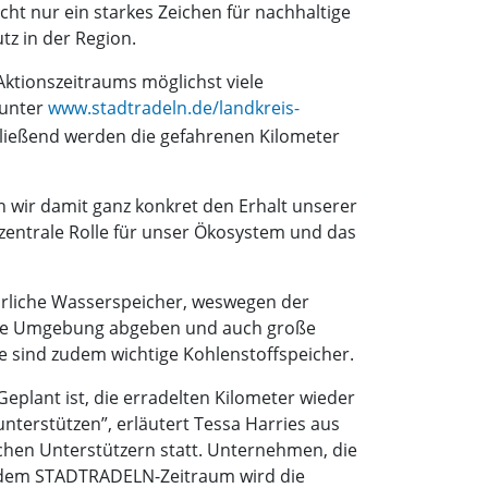
ht nur ein starkes Zeichen für nachhaltige
z in der Region.
Aktionszeitraums möglichst viele
 unter
www.stadtradeln.de/landkreis-
ließend werden die gefahrenen Kilometer
en wir damit ganz konkret den Erhalt unserer
zentrale Rolle für unser Ökosystem und das
türliche Wasserspeicher, weswegen der
 die Umgebung abgeben und auch große
 sind zudem wichtige Kohlenstoffspeicher.
eplant ist, die erradelten Kilometer wieder
terstützen”, erläutert Tessa Harries aus
chen Unterstützern statt. Unternehmen, die
h dem STADTRADELN-Zeitraum wird die