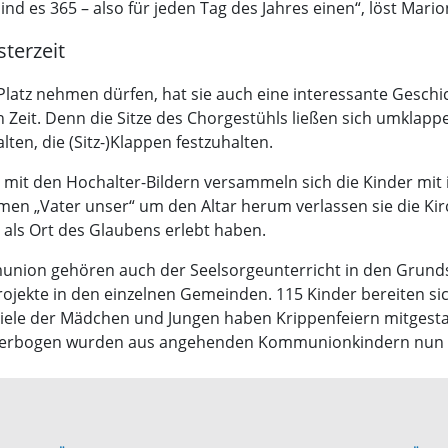
nd es 365 – also für jeden Tag des Jahres einen“, löst Mari
terzeit
latz nehmen dürfen, hat sie auch eine interessante Geschic
n Zeit. Denn die Sitze des Chorgestühls ließen sich umkla
en, die (Sitz-)Klappen festzuhalten.
 mit den Hochalter-Bildern versammeln sich die Kinder mi
en „Vater unser“ um den Altar herum verlassen sie die Kir
 als Ort des Glaubens erlebt haben.
ion gehören auch der Seelsorgeunterricht in den Grundsc
ojekte in den einzelnen Gemeinden. 115 Kinder bereiten sic
Viele der Mädchen und Jungen haben Krippenfeiern mitgesta
eserbogen wurden aus angehenden Kommunionkindern nun 