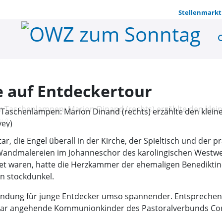
Stellenmarkt
se
Im dunklen 
 auf Entdeckertour
Taschenlampen: Marion Dinand (rechts) erzählte den kleine
vey)
ar, die Engel überall in der Kirche, der Spieltisch und der 
 Wandmalereien im Johanneschor des karolingischen Westwerk
tet waren, hatte die Herzkammer der ehemaligen Benediktin
n stockdunkel.
ndung für junge Entdecker umso spannender. Entsprechen
uar angehende Kommunionkinder des Pastoralverbunds Cor