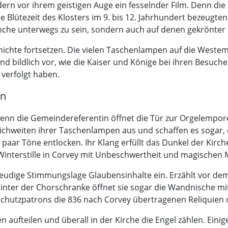
dern vor ihrem geistigen Auge ein fesselnder Film. Denn d
die Blütezeit des Klosters im 9. bis 12. Jahrhundert bezeu
che unterwegs zu sein, sondern auch auf denen gekrönter
ichte fortsetzen. Die vielen Taschenlampen auf die Westemp
 bildlich vor, wie die Kaiser und Könige bei ihren Besuch
 verfolgt haben.
en
Denn die Gemeindereferentin öffnet die Tür zur Orgelempore
eichweiten ihrer Taschenlampen aus und schaffen es sogar, 
paar Töne entlocken. Ihr Klang erfüllt das Dunkel der Kirch
e Winterstille in Corvey mit Unbeschwertheit und magischen
freudige Stimmungslage Glaubensinhalte ein. Erzählt vor
inter der Chorschranke öffnet sie sogar die Wandnische mit 
s Schutzpatrons die 836 nach Corvey übertragenen Reliquien
en aufteilen und überall in der Kirche die Engel zählen. E