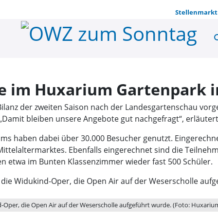
Stellenmarkt
se
Mehr als 42
te im Huxarium Gartenpark i
ilanz der zweiten Saison nach der Landesgartenschau vorge
Damit bleiben unsere Angebote gut nachgefragt“, erläutert
ms haben dabei über 30.000 Besucher genutzt. Eingerechnet
ttelaltermarktes. Ebenfalls eingerechnet sind die Teiln
n etwa im Bunten Klassenzimmer wieder fast 500 Schüler.
ind-Oper, die Open Air auf der Weserscholle aufgeführt wurde. (Foto: Huxari