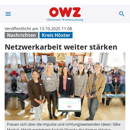
menu
search
Netzwerkarbeit 
Veröffentlicht am 13.10.2025 11:08
Nachrichten
Kreis Höxter
Netzwerkarbeit weiter stärken
Freuen sich über die Impulse und richtungsweisenden Ideen: Silke
Merkel, Abteilungsleiterin Soziale Dienste des Kreises Höxter,