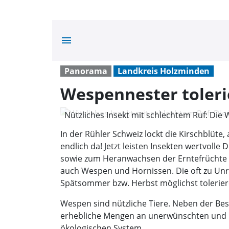
menu
Panorama
Landkreis Holzminden
Wespennester toler
Nützliches Insekt mit schlechtem Ruf: Die 
Holzminden)
In der Rühler Schweiz lockt die Kirschblüte
endlich da! Jetzt leisten Insekten wertvolle
sowie zum Heranwachsen der Erntefrüchte 
auch Wespen und Hornissen. Die oft zu Unr
Spätsommer bzw. Herbst möglichst tolerier
Wespen sind nützliche Tiere. Neben der Be
erhebliche Mengen an unerwünschten und läst
ökologischen System.