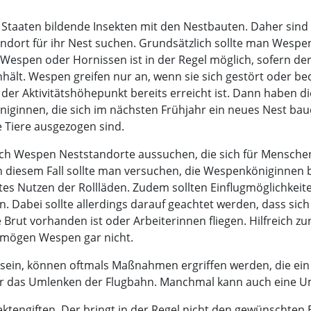
taaten bildende Insekten mit den Nestbauten. Daher sind
dort für ihr Nest suchen. Grundsätzlich sollte man Wespen
t Wespen oder Hornissen ist in der Regel möglich, sofern d
hält. Wespen greifen nur an, wenn sie sich gestört oder be
r Aktivitätshöhepunkt bereits erreicht ist. Dann haben di
niginnen, die sich im nächsten Frühjahr ein neues Nest baue
 Tiere ausgezogen sind.
h Wespen Neststandorte aussuchen, die sich für Menschen o
In diesem Fall sollte man versuchen, die Wespenköniginnen 
ktes Nutzen der Rollläden. Zudem sollten Einflugmöglichkei
. Dabei sollte allerdings darauf geachtet werden, dass si
 Brut vorhanden ist oder Arbeiterinnen fliegen. Hilfreich 
 mögen Wespen gar nicht.
t sein, können oftmals Maßnahmen ergriffen werden, die ein 
er das Umlenken der Flugbahn. Manchmal kann auch eine Um
nsektengiften. Der bringt in der Regel nicht den gewünschte