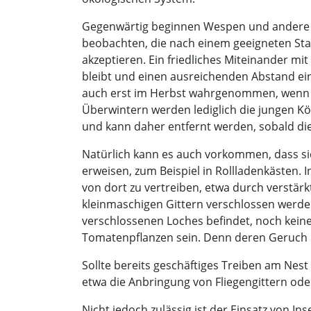
Gegenwärtig beginnen Wespen und andere S
beobachten, die nach einem geeigneten Stan
akzeptieren. Ein friedliches Miteinander mi
bleibt und einen ausreichenden Abstand ein
auch erst im Herbst wahrgenommen, wenn de
Überwintern werden lediglich die jungen Kö
und kann daher entfernt werden, sobald die
Natürlich kann es auch vorkommen, dass sic
erweisen, zum Beispiel in Rollladenkästen. 
von dort zu vertreiben, etwa durch verstär
kleinmaschigen Gittern verschlossen werden
verschlossenen Loches befindet, noch keine
Tomatenpflanzen sein. Denn deren Geruch
Sollte bereits geschäftiges Treiben am Nes
etwa die Anbringung von Fliegengittern od
Nicht jedoch zulässig ist der Einsatz von I