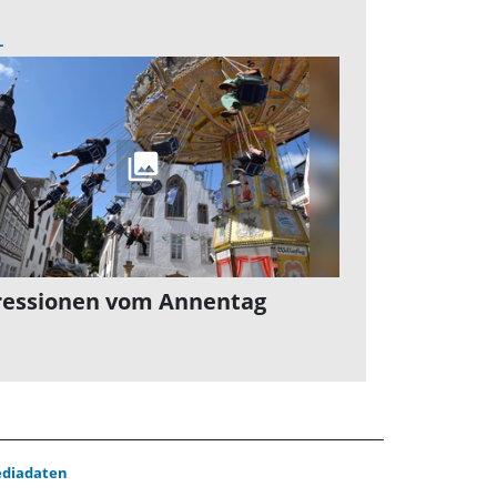
L
essionen vom Annentag
diadaten