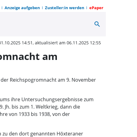
Anzeige aufgeben
Zusteller:in werden
ePaper
search
nert an Geschehnisse d
31.10.2025 14:51, aktualisiert am 06.11.2025 12:55
romnacht am
se der Reichspogromnacht am 9. November
siums ihre Untersuchungsergebnisse zum
Jh. bis zum 1. Weltkrieg, dann die
hre von 1933 bis 1938, von der
en zu den dort genannten Höxteraner