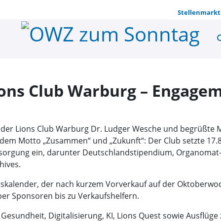
Stellenmarkt
se
Stabwechsel
ons Club Warburg – Engagem
 der Lions Club Warburg Dr. Ludger Wesche und begrüßte M
dem Motto „Zusammen“ und „Zukunft“: Der Club setzte 17.85
sorgung ein, darunter Deutschlandstipendium, Organomat-Pro
hives.
tskalender, der nach kurzem Vorverkauf auf der Oktoberwo
über Sponsoren bis zu Verkaufshelfern.
sundheit, Digitalisierung, KI, Lions Quest sowie Ausflüge