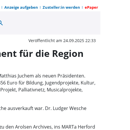
Anzeige aufgeben
Zusteller:in werden
ePaper
arch
 beim Lions Club Warbu
Veröffentlicht am 24.09.2025 22:33
ent für die Region
atthias Juchem als neuen Präsidenten.
6 Euro für Bildung, Jugendprojekte, Kultur,
jekt, Palliativnetz, Musicalprojekte,
che ausverkauft war. Dr. Ludger Wesche
 zu den Arolsen Archives, ins MARTa Herford