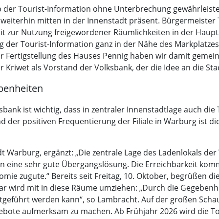
 der Tourist-Information ohne Unterbrechung gewährleistet
weiterhin mitten in der Innenstadt präsent. Bürgermeister T
eit zur Nutzung freigewordener Räumlichkeiten in der Haupts
ng der Tourist-Information ganz in der Nähe des Markplatz
zur Fertigstellung des Hauses Pennig haben wir damit geme
r Kriwet als Vorstand der Volksbank, der die Idee an die St
ebenheiten
ksbank ist wichtig, dass in zentraler Innenstadtlage auch di
r positiven Frequentierung der Filiale in Warburg ist die 
t Warburg, ergänzt: „Die zentrale Lage des Ladenlokals der 
tion eine sehr gute Übergangslösung. Die Erreichbarkeit ko
ie zugute.“ Bereits seit Freitag, 10. Oktober, begrüßen d
r wird mit in diese Räume umziehen: „Durch die Gegebenhe
eführt werden kann“, so Lambracht. Auf der großen Schaufe
gebote aufmerksam zu machen. Ab Frühjahr 2026 wird die To