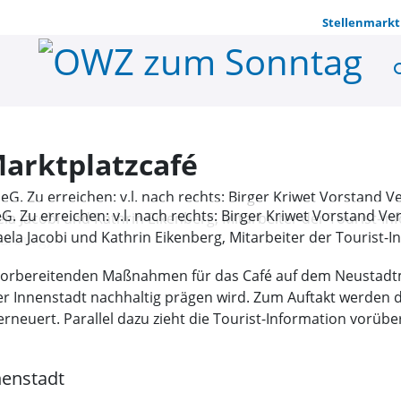
Stellenmarkt
se
Start der B
Marktplatzcafé
eG. Zu erreichen: v.l. nach rechts: Birger Kriwet Vorstand V
ela Jacobi und Kathrin Eikenberg, Mitarbeiter der Tourist-
 Warburg)
orbereitenden Maßnahmen für das Café auf dem Neustadtmar
r Innenstadt nachhaltig prägen wird. Zum Auftakt werden d
erneuert. Parallel dazu zieht die Tourist-Information vorüb
nenstadt