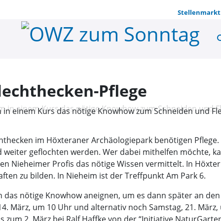
Stellenmarkt
se
Höxteraner 
lechthecken-Pflege
eim in einem Kurs das nötige Knowhow zum Schneiden und Fl
hthecken im Höxteraner Archäologiepark benötigen Pflege.
 weiter geflochten werden. Wer dabei mithelfen möchte, ka
n Nieheimer Profis das nötige Wissen vermittelt. In Höxter
ften zu bilden. In Nieheim ist der Treffpunkt Am Park 6.
n das nötige Knowhow aneignen, um es dann später an den
14. März, um 10 Uhr und alternativ noch Samstag, 21. März,
is zum 2. März bei Ralf Haffke von der “Initiative NaturGar