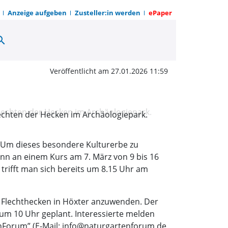
Anzeige aufgeben
Zusteller:in werden
ePaper
arch
lernen Flechthecken-Pf
Veröffentlicht am 27.01.2026 11:59
echten der Hecken im Archäologiepark.
 Um dieses besondere Kulturerbe zu
nn an einem Kurs am 7. März von 9 bis 16
 trifft man sich bereits um 8.15 Uhr am
 Flechthecken in Höxter anzuwenden. Der
 um 10 Uhr geplant. Interessierte melden
tenForum” (E-Mail: info@naturgartenforum.de