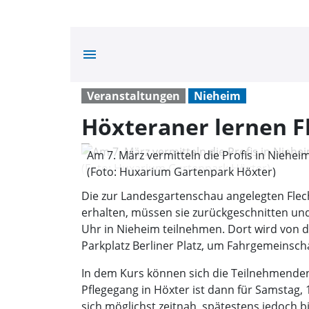
menu
Veranstaltungen
Nieheim
Höxteraner lernen F
Am 7. März vermitteln die Profis in Nieh
(Foto: Huxarium Gartenpark Höxter)
Die zur Landesgartenschau angelegten Flec
erhalten, müssen sie zurückgeschnitten und
Uhr in Nieheim teilnehmen. Dort wird von de
Parkplatz Berliner Platz, um Fahrgemeinscha
In dem Kurs können sich die Teilnehmende
Pflegegang in Höxter ist dann für Samstag, 
sich möglichst zeitnah, spätestens jedoch b